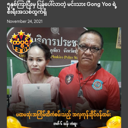
၅နှစ်ကြာပြီးမှ ပြန်ပေါ်လာတဲ့ မင်းသား Gong Yoo ရဲ့
စီးရီးအသစ်ထွက်ရှိ
November 24, 2021