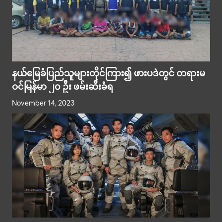
နယ်မြေခံပြည်သူများတိုင်ကြား၍ ဖားပဒဲတွင် တရားမ
ဝင်မြန်မာ ၂၀ ဦး ဖမ်းဆီးခံရ
November 14, 2023