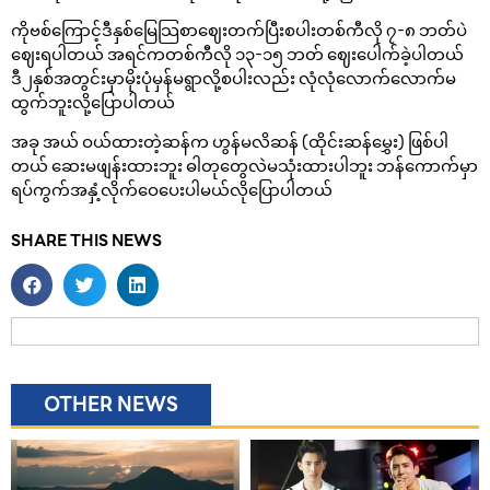
ကိုဗစ်ကြောင့်ဒီနှစ်မြေသြစာဈေးတက်ပြီးစပါးတစ်ကီလို ၇-၈ ဘတ်ပဲ
ဈေးရပါတယ် အရင်ကတစ်ကီလို ၁၃-၁၅ ဘတ် ဈေးပေါက်ခဲ့ပါတယ်
ဒီ၂နှစ်အတွင်းမှာမိုးပုံမှန်မရွာလို့စပါးလည်း လုံလုံလောက်လောက်မ
ထွက်ဘူးလို့ပြောပါတယ်
အခု အယ် ဝယ်ထားတဲ့ဆန်က ဟွန်မလိဆန် (ထိုင်းဆန်မွှေး) ဖြစ်ပါ
တယ် ဆေးမဖျန်းထားဘူး ဓါတုတွေလဲမသုံးထားပါဘူး ဘန်ကောက်မှာ
ရပ်ကွက်အနှံ့လိုက်ဝေပေးပါမယ်လိုပြောပါတယ်
SHARE THIS NEWS
OTHER NEWS