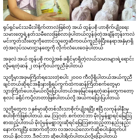
ရုပ်ရှင်မင်းသမီးဒါရိုက်တာလဲဖြစ်တဲ့ အယ် ထွန်ပစို ဟာစိုက်ပျိုးရေး
သမားတွေရဲ့နတ်သမီလေးဖြစ်လာခဲ့ပါတယ်လွန်ခဲ့တဲ့အချိန်တုန်းကလဲ
မင်းကွတ်သီးတွေကိုတောင်သူတွေဆီကဝယ်ကူညီခဲ့ပြီးနေရာအနှံမှာရှိ
တဲ့အလုပ်သမားဌာနတွေကို လိုက်လံပေးဝေခဲ့ပါတယ်
အခုလဲ အယ် ထွန်ပစို ကလွဲ့အစ် ခရိုင်မှာရှိတဲ့လယ်သမားများရဲ့ရောင်း
လို့မရတဲ့ဆန် ၂ တန်ကိုဝယ်ကူညီခဲ့ပါတယ်
သူတို့မှာအခုမကြိတ်ရသေးတဲ့စပါး ၂၀၀၀ ကီလိုရှိပါတယ်အယ်ကူညီ
ချင်တယ်ဆိုရင်အနီးနားရှိရပ်ကွက်ထဲကဆန်ကြိတ်စက်တွေမှာ
သွားကြိတ်ပေးပါ့မယ်လို့ပြောပါတယ်အခုမြင်နေရတဲ့ဆန်တွေကတော့
စုလင် ခရိုင်ကပို့လာတာဖြစ်ပါတယ်လို့ အယ်ကပြောပြပါတယ်
သူတို့တွေက ၁ နှစ်မှာဆိုတစ်သီးသာစိုက်ပျိုးရပြီး ဧပြီ လကုန်ခါနီးမှ
စပါးစိုက်ဖြစ်ပါတယ်..မေ..သြဂုတ်..စက်တင်ဘာ မိုးပုံမှန်ရွာရင်မြေသြ
စာထည့်ပါတယ် မိုးပုံမှန်မရွာဘူးဆိုရင်မြေသြစာထည့်တာနည်းနည်း
နောက်ကျပြီး အောက်တိုဘာ လအလယ်လောက်ဆိုစပါးနှံထွက်ပါ
တယ် နိုဝင်ဘာ..ဒီဇင်ဘာ ဆိုစပါးရိတ်ပါတယ်လို့ပြောပါတယ်