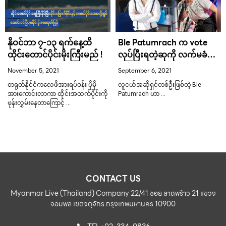
နိုဝင်ဘာ ၇-၁၃ ရက်နေ့ထိ
Ble Patumrach က vote
ထိုင်းတောင်ပိုင်းမိုးကြီးမည် !
လုပ်ပြီးရတဲ့ဆုကို လက်မခံဟု
ကြေညာ
November 5, 2021
September 6, 2021
တရုတ်နိုင်ငံကလေဖိအားရပ်ဝန်း ပိုမို
လူငယ်အဆိုရှင်တစ်ဦးဖြစ်တဲ့ Ble
အားကောင်းလာကာ ထိုင်းအထက်ပိုင်းကို
Patumrach ဟာ …
ဖုန်းလွှမ်းနေတာကြောင့် …
CONTACT US
Myanmar Live (Thailand) Company 22/41 ซอย ลาดพร้าว 21 แขวง
จอมพล เขตจตุจักร กรุงเทพมหานคร 10900