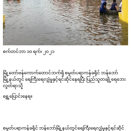
စက်တင်ဘာ ၁၀ ရက်၊ ၂၀၂၁
မြို့တော်ဗန်ကောက်တောင်ဘက်ရှိ စမွတ်ပရာကန်ခရိုင် ဘန်ဘော်
မြို့နယ်တွင် ရေကြီးရေလျှံမှုနှင့်ရင်ဆိုင်နေရပြီး ပြည်သူတချို့ရေဘေး
လွတ်ရာသို့
ရွှေ့ပြောင်းနေရ။
စမွတ်ပရာကန်ခရိုင် ဘန်ဘော်မြို့နယ်တွင်ရေကြီးရေလျှံမှုနှင့်ရင်ဆိုင်