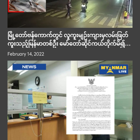
မြို့တော်ဗန်ကောက်တွင် လူကူးမျဉ်းကျားမှလမ်းဖြတ်
ကူးသည့်မြန်မာတစ်ဦး မော်တော်ဆိုင်ကယ်တိုက်မိ၍
ဒဏ်ရာပြင်းထန်ရရှိ
February 14, 2022