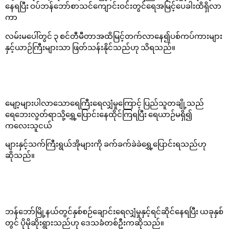
နေရပြီး ဝပ်ဘန်ဘော်စာသင်ကျောင်းဝင်းတွင်ရေအမြင့်ပေခါးထိရှိလာ
ကာ
လမ်းမပေါ်တွင် ၃ စင်တီမီတာအထိမြင့်တက်လာနေ၍ပစ်ကပ်ကားများ
နှင့်ယာဉ်ကြီးများသာ ဖြတ်သန်းနိုင်သည်ဟု သိရသည်။
မျော့များပါလာသောရေကြီးရေလျှံမှုကြောင့် ပြည်သူတချို့သည်
ရေဘေးလွတ်ရာသို့ရွှေ့ပြောင်းနေထိုင်ကြရပြီး ရေယာဉ်မရှိ၍
ကလေးသူငယ်
များနှင့်သက်ကြီးရွယ်အိုများကို ခက်ခက်ခဲခဲရွှေ့ပြောင်းရသည်ဟု
ဆိုသည်။
ဘန်ဘော်မြို့နယ်တွင်နှစ်စဉ်ချောင်းရေလျှံမှုနှင့်ရင်ဆိုင်နေရပြီး ယခုနှစ်
တွင် ပိုမိုဆိုးရွားသည်ဟု ဒေသခံတစ်ဦးကဆိုသည်။