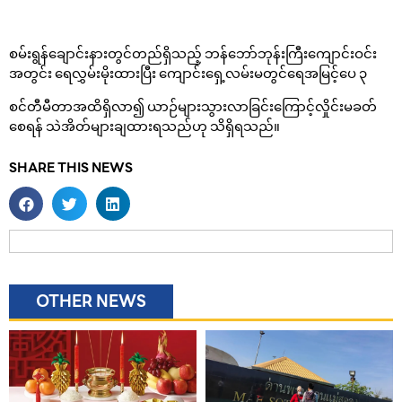
စမ်းရွန်ချောင်းနားတွင်တည်ရှိသည့် ဘန်ဘော်ဘုန်းကြီးကျောင်းဝင်း
အတွင်း ရေလွှမ်းမိုးထားပြီး ကျောင်းရှေ့လမ်းမတွင်ရေအမြင့်ပေ ၃
စင်တီမီတာအထိရှိလာ၍ ယာဉ်များသွားလာခြင်းကြောင့်လှိုင်းမခတ်
စေရန် သဲအိတ်များချထားရသည်ဟု သိရှိရသည်။
SHARE THIS NEWS
OTHER NEWS