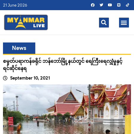
21 June 2026
News
စမွတ်ပရာကန်ခရိုင် ဘန်ဘော်မြို့နယ်တွင် ရေကြီးရေလျှံမှုနှင့်
ရင်ဆိုင်နေရ
September 10, 2021