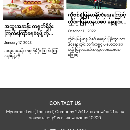
ကိုဗစ်နဲ့မြန်မာနိုင်ငံရေးကြောင့်
ထိုင်း-မြန်မာနယ်စပ် နေ့ချင်း
အထူးအဆန်း တရုတ်ရှိခိုး
ပြန်ဖြတ်သန်းသွားလာခွင့်ကို
October 11, 2022
ကြက်ကြော်ရေခဲမုန့် ကို
ကန့်သတ်လိုက်လို့ ဒေသခံတွေ
Swensen’s က ရောင်းချ
ထိုင်း-မြန်မာနယ်စပ် နေ့ချင်းပြန်သွားလာ
အခက်တွေ့
January 17, 2023
နိုင်ရေး ထိုင်းဘက်ကခွင့်ပြုပေးထားပေ
မယ့် မြန်မာဘက်ကဖွင့်မပေးသေးတာ
အထူးအဆန်း တရုတ်ရှိခိုး ကြက်ကြော်
ကြောင့် …
ရေခဲမုန့် ကို …
CONTACT US
Myanmar Live (Thailand) Company 22/41 ซอย ลาดพร้าว 21 แขวง
จอมพล เขตจตุจักร กรุงเทพมหานคร 10900