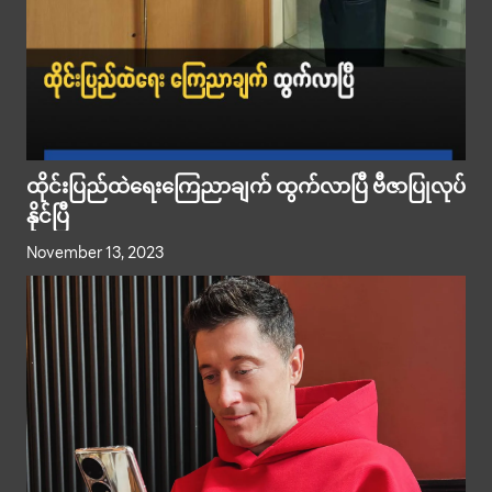
ထိုင်းပြည်ထဲရေးကြေညာချက် ထွက်လာပြီ ဗီဇာပြုလုပ်
နိုင်ပြီ
November 13, 2023