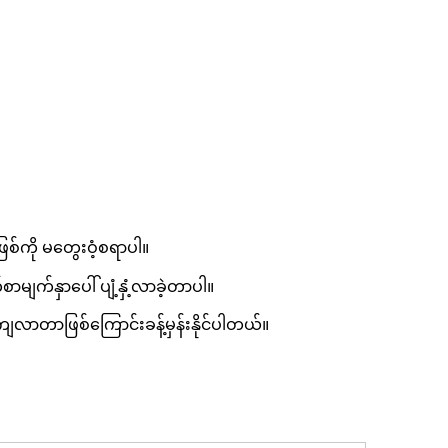
စ်ကို မတွေးဝံ့စရာပါ။
ျက်နှာပေါ် ပျံ့နှံ့လာခဲ့တာပါ။
လာတာဖြစ်ကြောင်းခန့်မှန်းနိုင်ပါတယ်။