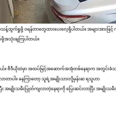
်ထွက်ရှုဖို့ ဝရန်တာတွေထားပေးလေ့ရှိပါတယ်။ အများအားဖြင့်
ပ်ဖို့အသုံးချကြပါတယ်။
ယ်။ ဗီဒီယိုထဲမှာ အထပ်မြင့်အဆောက်အအုံတစ်နေရာက အတွင်းခံသ
တာပါ။ ခနကြာတော့ သူရဲ့အမျိုးသားလို့မှန်းဆ ရသူဟာ
း အမျိုးသမီးပြုတ်ကျလာတဲ့နေရာကို ပြေးဆင်းလာပြီး အမျိုးသမီ