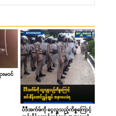
ားမဝင်
ဆင်းရဲခ
သက်ကြီး
၃၀၀၀ တို
October 28
ပီဒီအက်ဖ်ကို ငွေလှူသည့်ကိစ္စကြောင့်
တိုးမြှင
ဆင်းရဲခြင