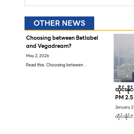
OTHER NEWS
Choosing between Betlabel
and Vegadream?
May 2, 2026
Read this. Choosing between …
ထိုင်းနို
စ်ခုတွင်
PM 2.5 
၍
ထက်ကျေ
းခေါ် ယူ
January 2
ထိုင်းနိုင်
 စမွတ်
ယ်ရှိ ကရာ
်ထားသည့် …