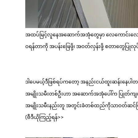
အထပ်မြင့်လူနေအဆောက်အအုံတွေမှာ လေကောင်းလေသန့
ဝရန်တာကို အပန်းဖြေဖို့၊ အဝတ်လှန်းဖို့ စတာတွေပြုလု
ဒါပေမယ့်ဒီဖြစ်ရပ်ကတော့ အနည်းငယ်ထူးဆန်းနေပါတ
အမျိုးသမီးတစ်ဦးဟာ အဆောက်အအုံပေါ်က ပြုတ်ကျလာ
အမျိုးသမီးနည်းတူ အတွင်းခံတစ်ထည်ကိုသာဝတ်ဆင်ပြီ
(ဗီဒီယိုကြည့်ရန်>>