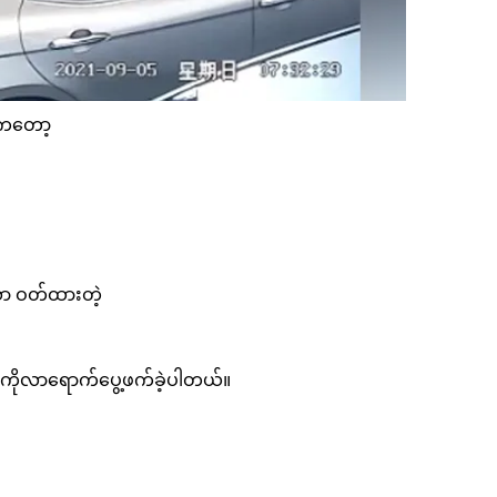
 ကတော့
ာ ဝတ်ထားတဲ့
းကိုလာရောက်ပွေ့ဖက်ခဲ့ပါတယ်။