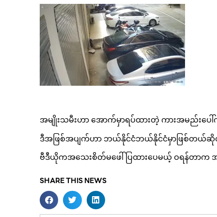
အမျိုးသမီးဟာ အောက်မှာရပ်ထားတဲ့ ကားအမည်းပေါ်ကို 
ဒီအဖြစ်အပျက်ဟာ ဘယ်နိုင်ငံဘယ်နိုင်ငံမှာဖြစ်တယ်ဆို
ဗီဒီယိုကအသေးစိတ်မဖေါ်ပြထားပေမယ့် ဝရန်တာက အမျို
SHARE THIS NEWS