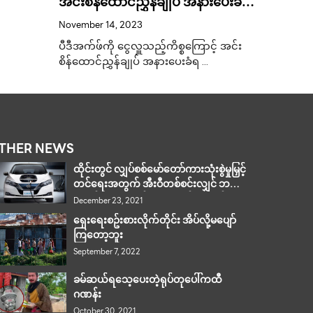
အင်းစိန်ထောင်ညွှန်ချုပ် အနားပေးခံရ
သက်ကြီးထ
.
November 14, 2023
ပီဒီအက်ဖ်ကို ငွေလှူသည့်ကိစ္စကြောင့် အင်း
စိန်ထောင်ညွှန်ချုပ် အနားပေးခံရ …
THER NEWS
ထိုင်းတွင် လျှပ်စစ်မော်တော်ကားသုံးစွဲမှုမြှင့်
တင်ရေးအတွက် အီးဝီတစ်စင်းလျှင် ဘတ်
၈ သိန်းအထိ သက်သာစေမည့် စီမံကိန်း
December 23, 2021
စတင်မည်
ရှေးရေးစဥ်းစားလိုက်တိုင်း အိပ်လို့မပျော်
ကြတော့ဘူး
September 7, 2022
ခမ်ဆယ်ရသေ့ပေးတဲ့ရုပ်တုပေါ်ကထီ
ဂဏန်း
October 30, 2021