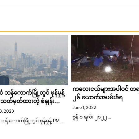
ကလေးငယ်များအပါဝင် တရ
င်ငံ ဘန်ကောက်မြို့တွင် ဖုန်မှုန့်
၂၆ ယောက်အဖမ်းခံရ
သတ်မှတ်ထားတဲ့ စံနှုန်း
June 1, 2022
ာ်လွန်
3, 2023
ဇွန် ၁ ရက်၊ ၂၀၂၂ …
ငံ ဘန်ကောက်မြို့တွင် ဖုန်မှုန့် PM …