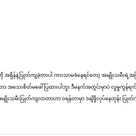
အရှိန်နဲ့ပြုတ်ကျခဲ့တာပါ ကားသာမခံနေရင်တော့ အမျိုးသမီးရဲ့အဖြ
တာ အသေးစိတ်မဖေါ်ပြထားပါဘူး ဒီမနက်အတွင်းမှာပဲ လူမှုကွန်ရက်စာမ
းသမီးပြုတ်ကျလာတာဟာ ဝရန်တာမှာ ဒချိဖို့လုပ်နေတုန်း ပြုတ်ကျ