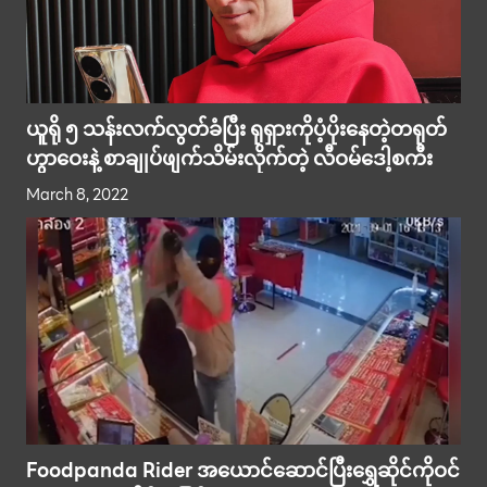
ယူရို ၅ သန်းလက်လွတ်ခံပြီး ရုရှားကိုပံ့ပိုးနေတဲ့တရုတ်
ဟွာဝေးနဲ့ စာချုပ်ဖျက်သိမ်းလိုက်တဲ့ လီဝမ်ဒေါ့စကီး
March 8, 2022
Foodpanda Rider အယောင်ဆောင်ပြီးရွှေဆိုင်ကိုဝင်