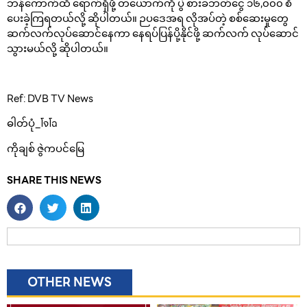
ဘန်ကောက်ထိ ရောက်ရှိဖို့ တယောက်ကို ပွဲ စားခဘတ်ငွေ ၁၆,၀၀၀ စီ
ပေးခဲ့ကြရတယ်လို့ ဆိုပါတယ်။ ဉပဒေအရ လိုအပ်တဲ့ စစ်ဆေးမှုတွေ
ဆက်လက်လုပ်ဆောင်နေကာ နေရပ်ပြန်ပို့နိုင်ဖို့ ဆက်လက် လုပ်ဆောင်
သွားမယ်လို့ ဆိုပါတယ်။
Ref: DVB TV News
ဓါတ်ပုံ_โจโฉ
ကိုချစ် ဇွဲကပင်မြေ
SHARE THIS NEWS
OTHER NEWS