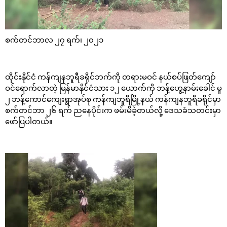
စက်တင်ဘာလ ၂၇ ရက်၊ ၂၀၂၁
ထိုင်းနိုင်ငံ ကန်ကျနဘူရီခရိုင်ဘက်ကို တရားမဝင် နယ်စပ်ဖြတ်ကျော်
ဝင်ရောက်လာတဲ့ မြန်မာနိုင်ငံသား ၁၂ ယောက်ကို ဘန့်ဟွေ့နာမ်းခေါင် မူ
၂ ဘန့်ကောင်ကျေးရွာအုပ်စု ကန်ကျဘူရီမြို့နယ် ကန်ကျနဘူရီခရိုင်မှာ
စက်တင်ဘာ ၂၆ ရက် ညနေပိုင်းက ဖမ်းမိခဲ့တယ်လို့ ဒေသခံသတင်းမှာ
ဖော်ပြပါတယ်။