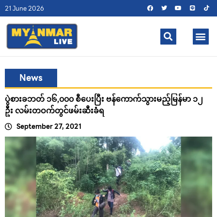
21 June 2026
News
ပွဲစားခဘတ် ၁၆,၀၀၀ စီပေးပြီး ဗန်ကောက်သွားမည့်မြန်မာ ၁၂
ဦး လမ်းတဝက်တွင်ဖမ်းဆီးခံရ
September 27, 2021