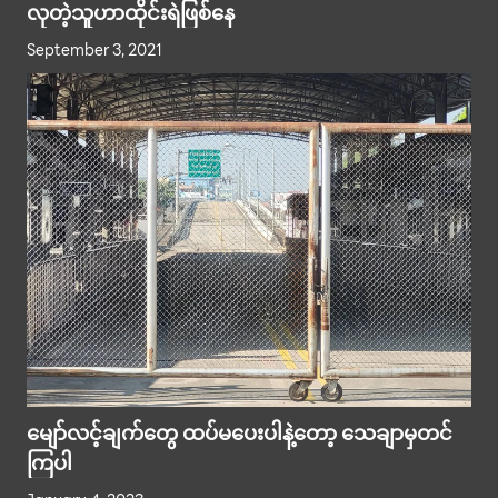
လုတဲ့သူဟာထိုင်းရဲဖြစ်နေ
September 3, 2021
မျော်လင့်ချက်တွေ ထပ်မပေးပါနဲ့တော့ သေချာမှတင်
ကြပါ