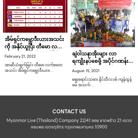
အိမ်ရှင်ကမ္ဘောဒီးယားအသင်း
ကို အနိုင်ယူပြီး တီမော လက်စ
ချဲဝါသနာအိုးများ လာ
တေအသင်း အုပ်စုဗိုလ်ဖြင့်
February 21, 2022
ရကျိုးနပ်စေဖို့ အပိုင်ဂဏန်း
ဆီမီးဖိုင်နယ်တက်ရောက်
အာဆီယံဖျက်မြင်း တီမော လက်စတေ
ပေးလိုက်တဲ့ စီစုထွန်ဘိုးဘိုး
August 15, 2021
အသင်း အိမ်ရှင်ကမ္ဘောဒီးယား …
ဈေးရောင်းသမား နိုင်ထီလဒစ် ကျန်ထွန်
ခမ် အသက် …
CONTACT US
Myanmar Live (Thailand) Company 22/41 ซอย ลาดพร้าว 21 แขวง
จอมพล เขตจตุจักร กรุงเทพมหานคร 10900