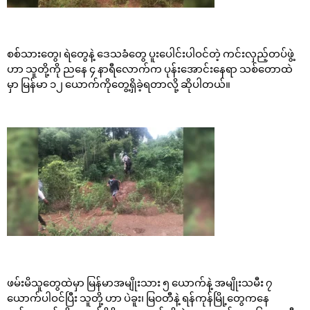
စစ်သားတွေ၊ ရဲတွေနဲ့ ဒေသခံတွေ ပူးပေါင်းပါဝင်တဲ့ ကင်းလှည့်တပ်ဖွဲ့
ဟာ သူတို့ကို ညနေ ၄ နာရီလောက်က ပုန်းအောင်းနေရာ သစ်တောထဲ
မှာ မြန်မာ ၁၂ ယောက်ကိုတွေ့ရှိခဲ့ရတာလို့ ဆိုပါတယ်။
ဖမ်းမိသူတွေထဲမှာ မြန်မာအမျိုးသား ၅ ယောက်နဲ့ အမျိုးသမီး ၇
ယောက်ပါဝင်ပြီး သူတို့ ဟာ ပဲခူး၊ မြဝတီနဲ့ ရန်ကုန်မြို့တွေကနေ