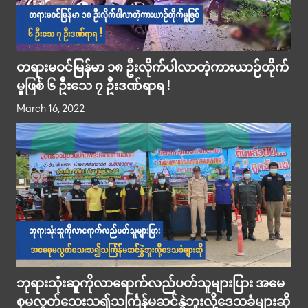
တရားမဝင်မြန်မာ ၁၈ ဦးလိုက်ပါလာတဲ့ကားယာဉ်တိုက်
မှုဖြစ် ၆ ဦးသေ ၇ ဦးဒဏ်ရာရ !
March 16, 2022
ဘုရားသုံးဆူကိုလာရောက်လည်ပတ်သူများပြား အမေ
စုမလွတ်သေးသ၍သင်္ကြန်မဆင်နွှဲဘူးလို့ဒေသခံများဆို