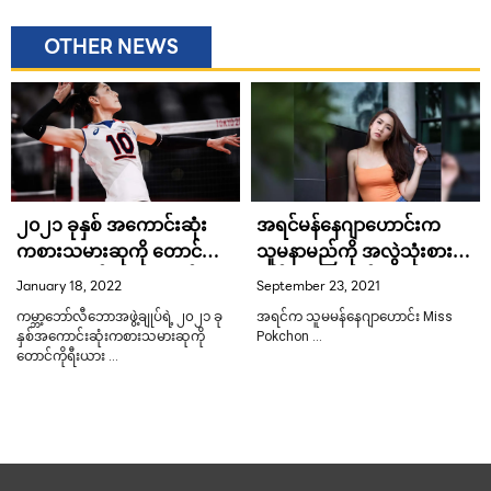
OTHER NEWS
၂၀၂၁ ခုနှစ် အကောင်းဆုံး
အရင်မန်နေဂျာဟောင်းက
ကစားသမားဆုကို တောင်ကို
သူမနာမည်ကို အလွဲသုံးစား
ရီးယားဘော်လီဘောမယ်
လုပ်နေတာ မရပ်သေးဘူး လို့
January 18, 2022
September 23, 2021
Kim Yeon Koung ဆွတ်ခူး
Chakchan ပြော !
ကမ္ဘာ့ဘော်လီဘောအဖွဲ့ချုပ်ရဲ့ ၂၀၂၁ ခု
အရင်က သူမမန်နေဂျာဟောင်း Miss
နှစ်အကောင်းဆုံးကစားသမားဆုကို
Pokchon …
တောင်ကိုရီးယား …