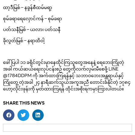
ထာ့ဒီမြစ် – နခွန်စီထမ်မရာ့
စုမ်ခရာရေလှောင်ကန် – စုမ်ခရာ
ပတ်သနီမြစ် – ယလာ၊ ပတ်သနီ
ခိုလွတ်မြစ် – နရာထိဝါ့
ဖေါ်ပြပါ ၁၁ ခရိုင်တွင်းမှာနေထိုင်ကြသူတွေအနေနဲ့ ရေဘေးကြုံတဲ့
အခါ ကယ်ဆယ်ရေးလုပ်ငန်းစဉ် တွေကိုလက်လှမ်းမီစေဖို့ LINE
@1784DDPM ကို အက်ထားကြရန်နှင့် သဘာဝဘေးအန္တရာယ်နှင့်
ကြုံတွေ့ တဲ့အခါ ၂၄ နာရီဆက်သွယ်အကူအညီ တောင်းခံနိုင်တဲ့ ၁၇၈၄
ဟော့လိုင်းဖုန်းကို မှတ်ထားကြရန် ထိုင်းအစိုးရကမှာကြားပါတယ်။
SHARE THIS NEWS