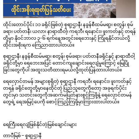
ထိုင်းတောင်ပိုင်း ၁၁ ခရိုင်ဖြစ်တဲ့ စုရာ့ဌာနီ၊ နခွန်စီထမ်မရာ့၊ စတွန်၊ စုမ်
ခရာ၊ ပတ်တနီ၊ ယလာ၊ နာရာထီဝါ့၊ ကရဘီ၊ ရနောင်း၊ ဖူးကတ်နှင့် တရန်
တို့မှာ နိုဝင်ဘာလ ၃-၆ ရက်နေ့အတွင်းရေဘေးနှင့် ကြုံရနိုင်တယ်လို့
ထိုင်းအစိုးရက ကြေညာထားပါတယ်။
စုရာ့ဌာနီ၊ နခွန်စီထမ်မရာ့၊ စတွန်၊ စုမ်ခရာ၊ ပတ်တနီခရိုင်နှင့် နာရာထီဝါ့
ခရိုင်တို့မှာ ရေဘေးအပြင် တောင်ကျချောင်းရေလျံမှုကြောင့် မြေပြို
ခြင်းတွေကိုပါ အထူးသတိထားရမယ်လို့ထုတ်ပြန်ထားပါတယ်။
ရေလှောင်တမန် အများစုရှိတဲ့ စုရာ့ဌာနီ ကရဘီ၊ ရနောင်း၊ ဖူးကတ်နှင့်
တရန် ခရိုင်တွေတို့မှာနေထိုင်တဲ့ ပြည်သူတွေကိုတော့ အခုရက်ပိုင်း
တွင်းမှာ သတင်းတွေကိုအဆက်မပြတ်နားစွင့်ကြဖို့နဲ့ ရေလှောင်တမန်
တွေရဲ့ ရေအမြင့်ပေကို စောင့်ကြည့်ကြဖို့မှာကြားထားပါတယ်။
ရေကြီးရေလျံဖြစ်နိုင်တဲ့မြစ်ချောင်းများ
တာပီမြစ် – စူရာ့ဌာနီ