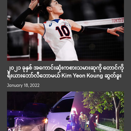
၂၀၂၁ ခုနှစ် အကောင်းဆုံးကစားသမားဆုကို တောင်ကို
ရီးယားဘော်လီဘောမယ် Kim Yeon Koung ဆွတ်ခူး
January 18, 2022