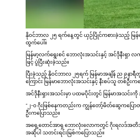
နိုဝင်ဘာလ ၂၅ ရက်နေ့တွင် ယှဉ်ပြိုင်ကစားခဲ့သည့် မြန်
ထွက်ပေါ်။
မြန်မာ့လက်ရွေးစင် ဘောလုံးအသင်းနှင့် အင်ဒိုနီးရှာ 
ဖြင့် ပွဲပြီးဆုံးခဲ့သည်။
ပြီးခဲ့သည့် နိုဝင်ဘာလ ၂၅ရက် မြန်မာအချိန် ည ၉နာရီတွင
ကြောင်း မြန်မာဘောလုံးအသင်းနှင့် နီးစပ်သူ တစ်ဦး
အင်ဒိုနီးရှားအသင်းမှာ ပထမပိုင်းတွင် မြန်မာအသင်းကို ၃ဂ
“၂-၀ ဂိုးဖြစ်နေကတည်းက ကျွန်တော့်မိတ်ဆွေကပြောတယ်။
ဦးကပြောသည်။
အရှေ့တောင်အာရှ ဘောလုံးလောကတွင် ဂိုးရလဒ်အတိအကျခန
အဆိုပါ သတင်းရင်းမြစ်ကပြောသည်။