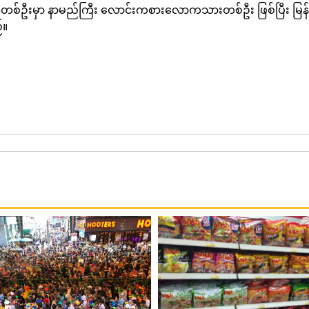
တစ်ဦးမှာ နာမည်ကြီး လောင်းကစားလောကသားတစ်ဦး ဖြစ်ပြီး မြန်မာနိ
်။