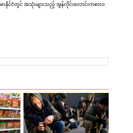
ုင်ငံတွင် အသုံးများသည့် အွန်လိုင်း‌လောင်းကစားဝ