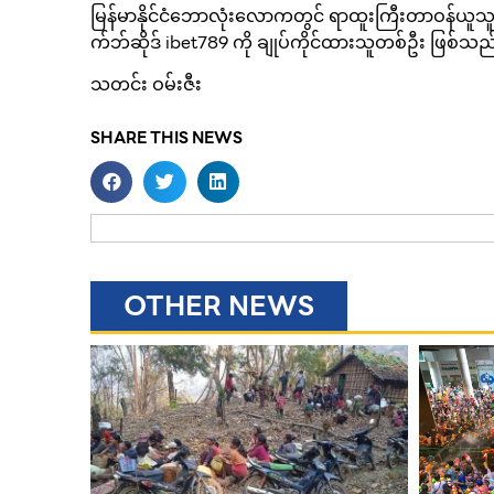
မြန်မာနိုင်ငံဘောလုံးလောကတွင် ရာထူးကြီးတာဝန်ယူသူ
က်ဘ်ဆိုဒ် ibet789 ကို ချုပ်ကိုင်ထားသူတစ်ဦး ဖြစ်သည
သတင်း ဝမ်းဇီး
SHARE THIS NEWS
OTHER NEWS