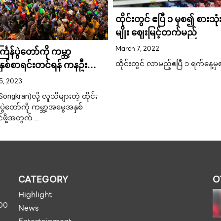
ထိုင်းတွင် ဧပြီ ၁ မှစ၍ စားသုံ
မျိုး ဈေးမြင့်တက်မည်
March 7, 2022
္ကြန်ပွဲတော်ကို ကမ္ဘာ့
ှစ်စာရင်းတင်ရန် ကနဦး
ထိုင်းတွင် လာမည့်ဧပြီ ၁ ရက်နေ့မ
ချက် အောင်မြင်
5, 2023
Songkran)လို့ လူသိများတဲ့ ထိုင်း
ဲတော်ကို ကမ္ဘာ့အမွေအနှစ်
်ဖို့အတွက် …
CATEGORY
O
Highlight
900
News