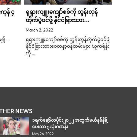
းကုန် ၄
ရုရှားကျူးကျော်စစ်ကို တွန်းလှန်
iPhone 
တိုက်ပွဲဝင်ဖို့ နိုင်ငံခြားသား
ရေးစနစ်ပ
စေတနာ့ဝန်ထမ်းများ ယူကရိန်းကို
March 2, 2022
September
သွားရောက်
ှစ၍ …
ရုရှားကျူးကျော်စစ်ကို တွန်းလှန်တိုက်ပွဲဝင်ဖို့
iPhone 13
နိုင်ငံခြားသားစေတနာ့ဝန်ထမ်းများ ယူကရိန်း
ပါဝင်လာမယ
ကို …
THER NEWS
၁ရက်နေ့၆လပိုင်း၂၀၂၂ အတွက်မယ်နမ်နိန့်
ပေးသာ ၃လုံးဂဏန်း
May 26, 2022