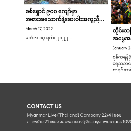
သမီး
စစ်ရှောင် ၉၀၀ ကျော်မှာ
ူတူ စား
အစားအသောက်နဲ့ဆေးဝါးအကူညီ
းသမီး
လိုအပ်
March 17, 2022
ထိုင်းသင်
အမွေအန
းတဲ့အပြင်
မတ်လ ၁၇ ရက်၊ ၂၀၂၂ …
ော …
အဆိုပြု
January 2
စုန်ကရန်(
ရေသဘင်ပွ
စာရင်းတင
CONTACT US
Myanmar Live (Thailand) Company 22/41 ซอย
ลาดพร้าว 21 แขวง จอมพล เขตจตุจักร กรุงเทพมหานคร 10