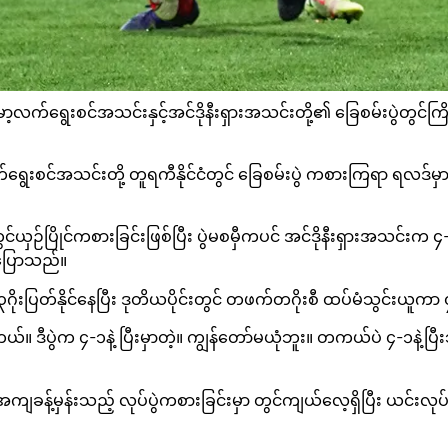
မာ့လက်ရွေးစင်အသင်းနှင့်အင်ဒိုနီးရှားအသင်းတို့၏ ခြေစမ်းပွဲတွင်
လက်ရွေးစင်အသင်းတို့ တူရကီနိုင်ငံတွင် ခြေစမ်းပွဲ ကစားကြရာ ရလဒ်
်ယှဉ်ပြိုင်ကစားခြင်းဖြစ်ပြီး ပွဲမစမှီကပင် အင်ဒိုနီးရှားအသင်းက 
ကပြောသည်။
ိုးပြတ်နိုင်နေပြီး ဒုတိယပိုင်းတွင် တဖက်တဂိုးစီ ထပ်မံသွင်းယူကာ ၄-၁
 ဒီပွဲက ၄-၁နဲ့ ပြီးမှာတဲ့။ ကျွန်တော်မယုံဘူး။ တကယ်ပဲ ၄-၁နဲ့
့်မှန်းသည့် လုပ်ပွဲကစားခြင်းမှာ တွင်ကျယ်လေ့ရှိပြီး ယင်းလုပ