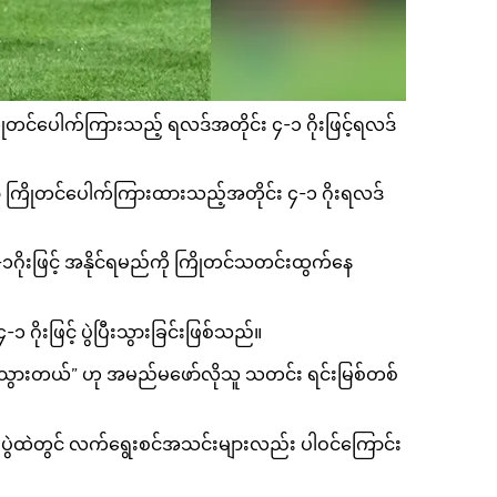
ကြိုတင်ပေါက်ကြားသည့် ရလဒ်အတိုင်း ၄-၁ ဂိုးဖြင့်ရလဒ်
မှာ ကြိုတင်ပေါက်ကြားထားသည့်အတိုင်း ၄-၁ ဂိုးရလဒ်
၄-၁ဂိုးဖြင့် အနိုင်ရမည်ကို ကြိုတင်သတင်းထွက်နေ
 ဂိုးဖြင့် ပွဲပြီးသွားခြင်းဖြစ်သည်။
ပြီးသွားတယ်” ဟု အမည်မဖော်လိုသူ သတင်း ရင်းမြစ်တစ်
်ပွဲထဲတွင် လက်ရွေးစင်အသင်းများလည်း ပါဝင်ကြောင်း