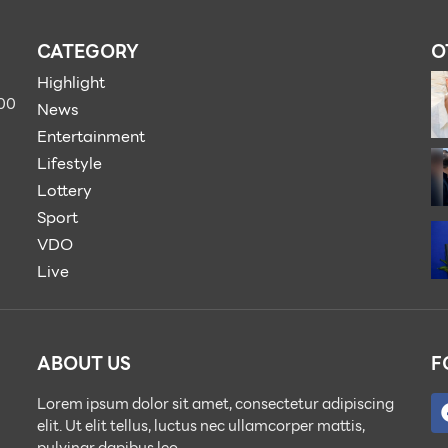
CATEGORY
O
Highlight
900
News
Entertainment
Lifestyle
Lottery
Sport
VDO
Live
ABOUT US
F
Lorem ipsum dolor sit amet, consectetur adipiscing
elit. Ut elit tellus, luctus nec ullamcorper mattis,
pulvinar dapibus leo.