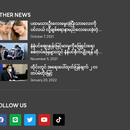
THER NEWS
ပထမသားဦးလေးမွေးခဲ့ပြီးသားလေးကို
ပင်လယ် လို့ချစ်စရာနာမည်လေးပေးခဲ့တဲ့
ကွေး လားချဝီ
October 7, 2021
နံနံပင်ဈေးနှုန်းမြင့်မားမှုကိုဖြေရှင်းရေး
စစ်တပ်မြေများတွင် နံနံပင်စိုက်ပျိုးရန် ထိုင်း
ဝန်ကြီးချုပ် ညွှန်ကြား
November 5, 2021
ထိုင်းတွင် အရေးပေါ်ထုတ်ပြန်ချက် ၂ လ
ထပ်မံတိုးမြှင့်
January 20, 2022
OLLOW US