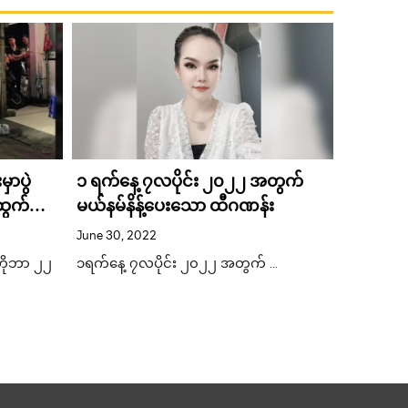
ှာပွဲ
၁ ရက်နေ့ ၇လပိုင်း ၂၀၂၂ အတွက်
ဖုန်းဆိုင်
းထွက်
မယ်နမ်နိန့်ပေးသော ထီဂဏန်း
ချော်ပြု
ခေါင်းညပ
June 30, 2022
January 31
အကူအညီတ
ုဘာ ၂၂
၁ရက်နေ့ ၇လပိုင်း ၂၀၂၂ အတွက် …
ထိုင်းနိုင်င
မြို့နယ်မှာ