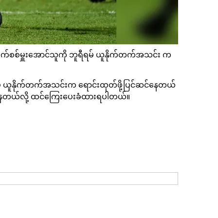
ဒီအမ်တိုက်စစ်မှူးအောင်သူကို ဘူရီရမ် ယူနိုက်တက်အသင်း က
ူရီရမ် ယူနိုက်တက်အသင်းက ရောင်းထုတ်ဖို့ပြင်ဆင်နေတယ်
စားနေတယ်လို့ ထင်ကြေးပေးခံထားရပါတယ်။