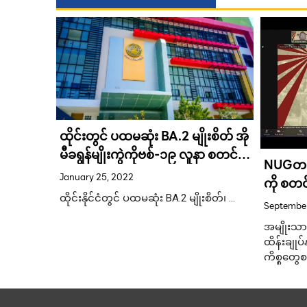
: A New
d …
ထိုင်းတွင် ပထမဆုံး BA.2 မျိုးစိတ် အို
မီခရွန်မျိုးကွဲကိုဗစ်-၁၉ လူနာ စတင်
NUGတရာ
တွေ့ရှိ
January 25, 2022
ကို စတင်
ထိုင်းနိုင်ငံတွင် ပထမဆုံး BA.2 မျိုးစိတ်၊ …
September
အမျိုးသား
ထိန်းချုပ
ကိစ္စတွေစ