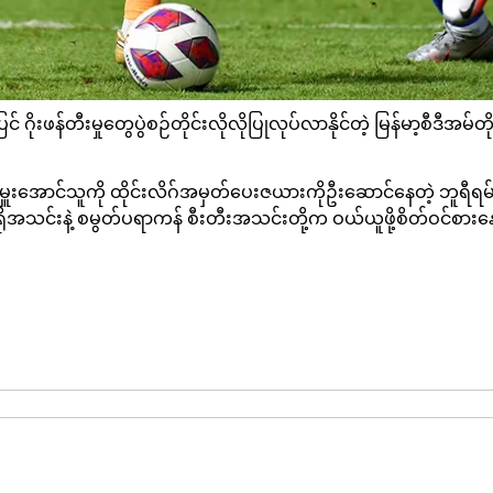
အပြင် ဂိုးဖန်တီးမှုတွေပွဲစဉ်တိုင်းလိုလိုပြုလုပ်လာနိုင်တဲ့ မြန်မာ့စီ
တိုက်စစ်မှူးအောင်သူကို ထိုင်းလိဂ်အမှတ်ပေးဇယားကိုဦးဆောင်နေတဲ့ ဘ
ရိုအသင်းနဲ့ စမွတ်ပရာကန် စီးတီးအသင်းတို့က ဝယ်ယူဖို့စိတ်ဝင်