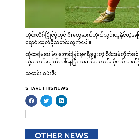
ထိုင်းလိဂ်ပြိုင်ပွဲတွင် ဂိုးတွေဆက်တိုက်သွင်းယူနိုင်တဲ့
ရောင်းထုတ်ဖို့သတင်းထွက်ပေါ်။
ထိုင်းမြေပေါ်မှာ အောင်မြင်မှုရရှိခဲ့ဖူးတဲ့ စီဒီအမ်
လို့သတင်းထွက်ပေါ်နေပြီး အသင်းဟောင်း ပိုလစ် တယ်
သတင်း ဝမ်းဇီး
SHARE THIS NEWS
OTHER NEWS