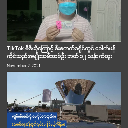
TikTok ဗီဒီယိုကြောင့် စီးစကက်ခရိုင်တွင် ခေါက်မန်
ကိုင်သည်အမျိုးသမီးတစ်ဦး ဘတ် ၁၂ သန်း ကံထူး
November 2, 2021