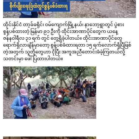
ထိုင်းနိုင်ငံ တာ့ခ်ခရိုင်၊ ဝမ်ကျောက်မြို့နယ်၊ နာဘော့ရွာတွင် ပွဲစား
စွန့်ပစ်ထားတဲ့ မြန်မာ ၉၁ ဦးကို ထိုင်းအာဏာပိုင်တွေက ယနေ့
ဇန်နဝါရီလ ၃၁ ရက် တွင် တွေ့ရှိခဲ့ပါတယ်။ ထိုင်းအာဏာပိုင်တွေ
ရောက်ရှိလာချိန်မှာတော့ စွန့်ပစ်ခံထားရတာ ၁၅ ရက်လောက်ရှိပြီဖြစ်
တဲ့အတွက် သူတို့တွေဟာ ငိုပြီး အကူအညီတောင်းခံခဲ့ကြတယ်လို့
သတင်းမှာ ဖေါ်ပြထားပါတယ်။