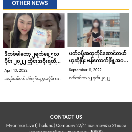
OTHER NEWS
ပတ်စပို့အတုကိုင်ဆောင်တယ်
ဒီတစ်ခါတော့ ၂ရက်နေ့ ၅လ
ဟုဆိုပြီး ဗန်ကောက်မြို့အဝင်
ပိုင်း ၂၀၂၂ ထိုင်းအစိုးရထီ
လေဆိပ်မှာအဖမ်းခံရ
အတွက် ယုံကြည်မှု အပြည့်နဲ့
September 11, 2022
April 10, 2022
ကျေးနူန်းပေးသာဂဏန်း
စက်တင်ဘာ ၁၂ ရက်၊ ၂၀၂၂ …
အရင်တစ်ပတ် ၁၆ရက်နေ့ ၄လပိုင်း က …
ကောင်း
CONTACT US
Myanmar Live (Thailand) Company 22/41 ซอย ลาดพร้าว 21 แขวง
จอมพล เขตจตุจักร กรุงเทพมหานคร 10900