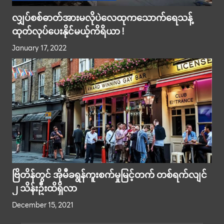
လျှပ်စစ်ဓာတ်အားမလိုပဲလေထုကသောက်ရေသန့်
ထုတ်လုပ်ပေးနိုင်မယ့်ကိရိယာ !
January 17, 2022
ဗြိတိန်တွင် အိုမီခရွန်ကူးစက်မှုမြင့်တက် တစ်ရက်လျင်
၂ သိန်းဦးထိရှိလာ
December 15, 2021