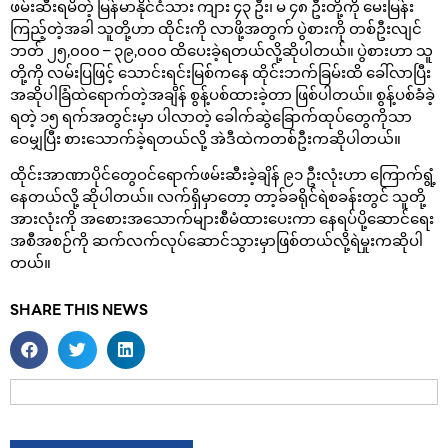
ဖမ်းဆီးရမိတဲ့ မြန်မာနိုင်ငံသား ကျား ၄၃ ဦး၊ မ ၄၈ ဦးတို့ကို မေးမြန်း
ကြည့်တဲ့အခါ သူတို့ဟာ ထိုင်းကို လာဖို့အတွက် ပွဲစားကို တစ်ဦးလျင်
ဘတ် ၂၅,၀၀၀ – ၃၉,၀၀၀ ထိပေးခဲ့ရတယ်လို့ဆိုပါတယ်။ ပွဲစားဟာ သူ
တို့ကို လမ်းပြဖြင့် သောင်းရင်းမြစ်ကနေ ထိုင်းဘက်ခြမ်းထိ ခေါ်လာပြီး
အဆိုပါခြံထဲရောက်တဲ့အချိန် စွန့်ပစ်ထားခဲ့တာ ဖြစ်ပါတယ်။ စွန့်ပစ်ခံခဲ့
ရတဲ့ ၁၅ ရက်အတွင်းမှာ ပါလာတဲ့ ခေါက်ဆွဲခြောက်ထုပ်တွေကိုသာ
ဝေမျှပြီး စားသောက်ခဲ့ရတယ်လို့ အဲဒီထဲကတစ်ဦးကဆိုပါတယ်။
ထိုင်းအာဏာပိုင်တွေဝင်ရောက်ဖမ်းဆီးခဲ့ချိန် ၉၁ ဦးလုံးဟာ ကြောက်ရွံ့
နေတယ်လို့ ဆိုပါတယ်။ လက်ရှိမှာတော့ တာ့ခ်ခရိုင်ရဲစခန်းတွင် သူတို့
အားလုံးကို အစေားအသောက်များစီမံထားပေးကာ နေရပ်ပို့ဆောင်ရေး
အစီအစဉ်ကို ဆက်လက်လုပ်ဆောင်သွားမှာဖြစ်တယ်လို့ရဲမှုးကဆိုပါ
တယ်။
SHARE THIS NEWS