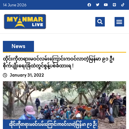
14 June 2026
News
ထိုင်းကိုတရားမဝင်လမ်းကြောင်းကဝင်လာတဲ့မြန်မာ ၉၁ ဦး
စိုက်ပျိုးရေးခြံထဲတွင်စွန့်ပစ်ခံထားရ !
January 31, 2022