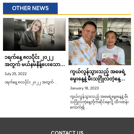
OTHER NEWS
၁ရက်နေ့ ၈လပိုင်း ၂၀၂၂
အတွက် မယ်နမ်နိန့်ပေးသော
ဂဏန်းကောင်း
ကွယ်လွန်သွားသည့် အဖေရဲ့
July 25, 2022
မွေးနေ့နဲ့ မီးသဂြိုလ်တဲ့နေ့
၁ရက်နေ့ ၈လပိုင်း ၂၀၂၂ အတွက် …
တိုက်ဆိုင်နေလို့ ထီဂဏန်း
January 18, 2023
ကောက်၍ အစိုးရထီဝယ်ယူ
ကွယ်လွန်သွားသည့် အဖေရဲ့မွေးနေ့နဲ့ မီး
ပြီးနောက် ပထမဆု ဘတ် ၆
သဂြိုလ်တဲ့နေ့တိုက်ဆိုင်နေလို့ ထီဂဏန်း
သန်းကန်ထူးခဲ့ရ
ကောက်၍ …
CONTACT US