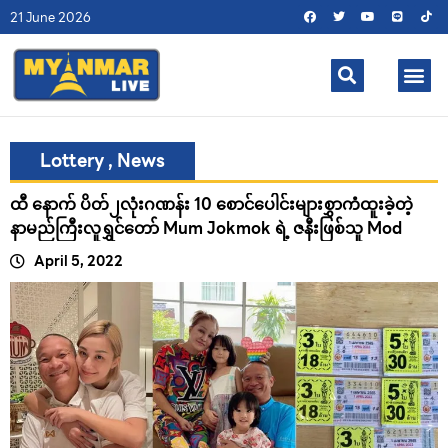
21 June 2026
Lottery
,
News
ထီ နောက် ပိတ်၂လုံးဂဏန်း 10 စောင်ပေါင်းများစွှာကံထူးခဲ့တဲ့
နာမည်ကြီးလူရွှင်တော် Mum Jokmok ရဲ့ ဇနီးဖြစ်သူ Mod
April 5, 2022