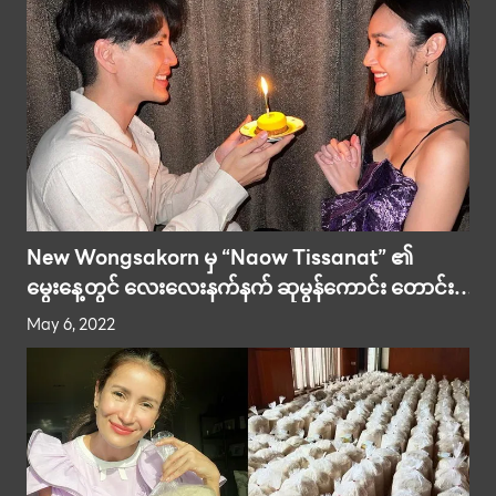
New Wongsakorn မှ “Naow Tissanat” ၏
မွေးနေ့တွင် လေးလေးနက်နက် ဆုမွန်ကောင်း တောင်း
ရင်း ဖတ်ပြီး ပြုံးမိပါတယ်။
May 6, 2022