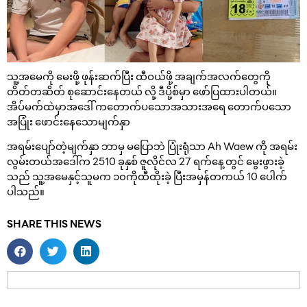
သူ့အမေကို မေးဖို့ ဖုန်းဆက်ပြီး ထီဝယ်ဖို့ အချက်အလက်တွေကို
တိတ်တဆိတ် စုဆောင်းနေတယ် လို့ ဒီပို့စ်မှာ ဖော်ပြထားပါတယ်။
အိပ်မက်ထဲမှာအဒေါ် ကတောက်ပသောအသားအရေ တောက်ပသော
အပြုံး ဖောင်းနေသောမျက်နှာ
အရမ်းပျော်တဲ့မျက်နှာ ဘာမှ မပြောဘဲ ပြုံးရုံသာ Ah Waew ကို အရမ်း
လွမ်းတယ်အဒေါ်က 2510 ခုနှစ် ဇူလိုင်လ 27 ရက်နေ့တွင် မွေးဖွားခဲ့
သည် သူ့အမေနှင့်သူမက ၁၀ကိုထီထိုးခဲ့ ပြီးအမှန်တကယ် 10 ပေါက်
ပါသည်။
SHARE THIS NEWS