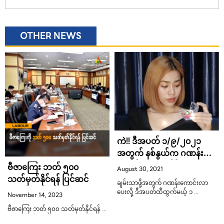
OTHER NEWS
ကဲ!! ဒီအပတ် ၁/၉/၂၀၂၁
အတွက် နစ်နွယ်က ဂဏန်း
ကောင်းပေးလိုက်ပြီ
ဗီဇာကြေး ဘတ် ၅၀၀
August 30, 2021
သတ်မှတ်နိုင်ရန် ပြင်ဆင်
ချမ်းသာဖို့အတွက် ဂဏန်းကောင်းလာ
ပေးလို့ ဒီအပတ်ထီထွက်မယ့် ၁ …
November 14, 2023
ဗီဇာကြေး ဘတ် ၅၀၀ သတ်မှတ်နိုင်ရန် …