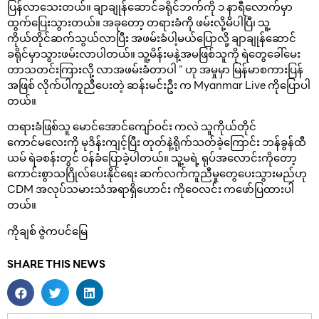
ပြန်လာသေးတယ်။ ချာချုန်ဆောင်ခရိုင်ဘက်ကို ၁ နာရီလောက်မှာ
ထွက်ပြေးသွားတယ်။ အခုတော့ တရားခံကို ဖမ်းလို့မိပါပြီ၊ သူ့
ကိုယ်တိုင်ဆက်သွယ်လာပြီး အဖမ်းခံပါ့မယ်ပြောလို့ ချာချုန်ဆောင်
ခရိုင်မှာသွားဖမ်းလာပါတယ်။ သူ့မိန်းမနဲ့အမဖြစ်သူကို ရဲတွေခေါ်မေး
တာသတင်းကြားလို့ လာအဖမ်းခံတာပါ ” ဟု အမှုမှာ မြန်မာစကားပြန်
အဖြစ် လိုက်ပါကူညီပေးတဲ့ ဆန်းမင်းဦး က Myanmar Live ကိုပြောပါ
တယ်။
တရားခံဖြစ်သူ မောင်အောင်ကျော်ဝင်း ကလဲ သူကိုယ်တိုင်
ကောင်မလေးကို မုဒိန်းကျင့်ပြီး တုတ်နဲ့ရိုက်သတ်ခဲ့ကြောင်း ဘန်ခွန်ထီ
ယမ် ရဲခစန်းတွင် ဝန်ခံပြောခဲ့ပါတယ်။ သူ့မရဲ့ ရုပ်အလောင်းကိုတော့
ကောင်းစွာသဂြိုလ်ပေးနိုင်ရေး ဆက်လက်ကူညီမှုတွေပေးသွားမည်ဟု
CDM အလုပ်သမားသံအရာရှိဟောင်း ကိုဝေလင်း ကဖော်ပြထားပါ
တယ်။
ကိုချစ် ဇွဲကပင်မြေ
SHARE THIS NEWS