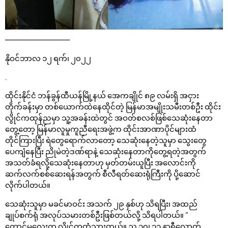
————————–
နိုဝင်ဘာလ ၁၂ ရက်၊ ၂၀၂၂
.
ထိုင်းနိုင်ငံ ဘန်ခွန်ထီယန်မြို့နယ် အေကချိုင် ၈၉ လမ်းရှိ အငှား
တိုက်ခန်းမှာ တစ်ယောက်ထဲနေထိုင်တဲ့ မြန်မာအမျိုးသမီးတစ်ဦး ထိုင်း
လွိုင်ကထုန်ညမှာ သူ့အခန်းထဲတွင် အဝတ်စလစ်ဖြစ်သေဆုံးနေတာ
တွေ့တော့ မြန်မာလူမှုကူညီရေးအဖွဲ့က ထိုင်းအာဏာပိုင်များထံ
တိုင်ကြားပြီး ရဲတွေရောက်လာတော့ သေဆုံးနေတဲ့သူမှာ သွေးတွေ
ပေကျံနေပြီး ညိုမဲတဲ့ဒဏ်ရာနဲ့ သေဆုံးနေတာကိုတွေ့ရတဲ့အတွက်
အသတ်ခံရလို့သေဆုံးနေတာဟု မှတ်တမ်းယူပြီး အလောင်းကို
ဆက်လက်စစ်ဆေးရန်အတွက် စီလီရတ်ဆေးရုံကြီးကို ပို့ဆောင်
လိုက်ပါတယ်။
သေဆုံးသူမှာ မခင်မာဝင်း အသက် ၂၉ နှစ်ဟု သိရပြီး၊ အထည်
ချုပ်စက်ရုံ အလုပ်သမားတစ်ဦးဖြစ်တယ်လို့ သိရပါတယ်။ ”
ကောင်မလေးက လွိုင်ကထုံသွားတယ်။ ည ၁၀၊ ၁၁ နာရီလောက်