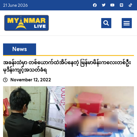
21 June 2026
News
အခန်းထဲမှာ တစ်ယောက်ထဲအိပ်နေတဲ့ မြန်မာမိန်းကလေးတစ်ဦး
မုဒိန်းကျင့်အသတ်ခံရ
November 12, 2022