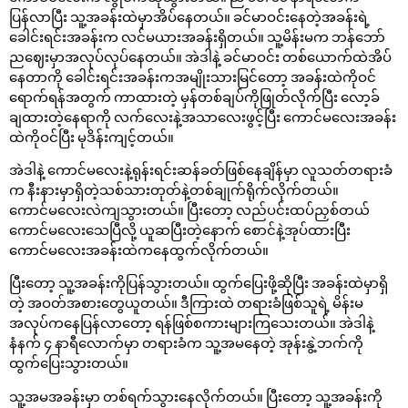
ပြန်လာပြီး သူ့အခန်းထဲမှာအိပ်နေတယ်။ ခင်မာဝင်းနေတဲ့အခန်းရဲ့
ခေါင်းရင်းအခန်းက လင်မယားအခန်းရှိတယ်။ သူ့မိန်းမက ဘန်ဘော်
ညဈေးမှာအလုပ်လုပ်နေတယ်။ အဲဒါနဲ့ ခင်မာဝင်း တစ်ယောက်ထဲအိပ်
နေတာကို ခေါင်းရင်းအခန်းကအမျိုးသားမြင်တော့ အခန်းထဲကိုဝင်
ရောက်ရန်အတွက် ကာထားတဲ့ မှန်တစ်ချပ်ကိုဖြုတ်လိုက်ပြီး လော့ခ်
ချထားတဲ့နေရာကို လက်လေးနဲ့အသာလေးဖွင့်ပြီး ကောင်မလေးအခန်း
ထဲကိုဝင်ပြီး မုဒိန်းကျင့်တယ်။
အဲဒါနဲ့ ကောင်မလေးနဲ့ရုန်းရင်းဆန်ခတ်ဖြစ်နေချိန်မှာ လူသတ်တရားခံ
က နီးနားမှာရှိတဲ့သစ်သားတုတ်နဲ့တစ်ချုက်ရိုက်လိုက်တယ်။
ကောင်မလေးလဲကျသွားတယ်။ ပြီးတော့ လည်ပင်းထပ်ညှစ်တယ်
ကောင်မလေးသေပြီလို့ ယူဆပြီးတဲ့နောက် စောင်နဲ့အုပ်ထားပြီး
ကောင်မလေးအခန်းထဲကနေထွက်လိုက်တယ်။
ပြီးတော့ သူ့အခန်းကိုပြန်သွားတယ်။ ထွက်ပြေးဖို့ဆိုပြီး အခန်းထဲမှာရှိ
တဲ့ အဝတ်အစားတွေယူတယ်။ ဒီကြားထဲ တရားခံဖြစ်သူရဲ့ မိန်းမ
အလုပ်ကနေပြန်လာတော့ ရန်ဖြစ်စကားများကြသေးတယ်။ အဲဒါနဲ့
နံနက် ၄ နာရီလောက်မှာ တရားခံက သူ့အမနေတဲ့ အုန်းနွဲ့ဘက်ကို
ထွက်ပြေးသွားတယ်။
သူ့အမအခန်းမှာ တစ်ရက်သွားနေလိုက်တယ်။ ပြီးတော့ သူ့အခန်းကို