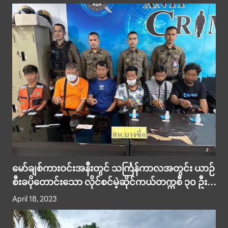
မော်ချစ်ကားဝင်းအနီးတွင် သင်္ကြန်ကာလအတွင်း ယာဉ်
စီးခပိုတောင်းသော လိုင်စင်မဲ့ဆိုင်ကယ်တက္ကစီ ၃၀ ဦး
ဖမ်းဆီးနိုင်
April 18, 2023