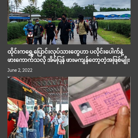
ထိုင်းက​ရွှေ့​ပြောင်းလုပ်သား​တွေဟာ ပလိုင်း​ပေါက်နဲ့
ဖား​ကောက်သလို အိမ်ပြန်​ ဖားမကျန်​တော့တဲ့အဖြစ်မျိုး
June 2, 2022