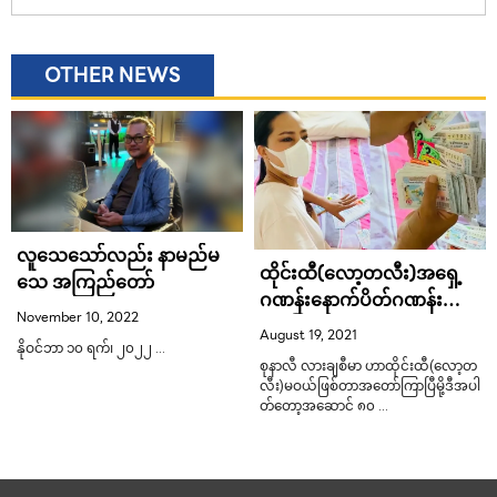
OTHER NEWS
လူသေသော်လည်း နာမည်မ
ထိုင်းထီ(လော့တလီး)အရှေ့
သေ အကြည်တော်
ဂဏန်းနောက်ပိတ်ဂဏန်း
November 10, 2022
အမြောက်များကံထူးခဲ့တဲ့ စုနာ
August 19, 2021
လီ
နိုဝင်ဘာ ၁၀ ရက်၊ ၂၀၂၂ …
စုနာလီ လားချစီမာ ဟာထိုင်းထီ(လော့တ
လီး)မဝယ်ဖြစ်တာအတော်ကြာပြီမို့ဒီအပါ
တ်တော့အဆောင် ၈၀ …