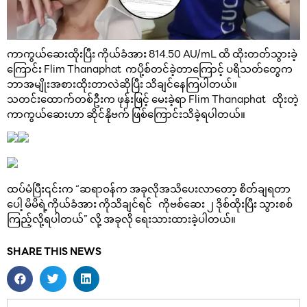
ကာကွယ်ဆေးထိုးပြီး ကိုယ်ခံအား 814.50 AU/mL ထိ ထိုးတတ်သွားခဲ့
ကြောင်း Flim Thanaphat ကပို့စ်တင်ခဲ့တာကြောင့် ပရိသတ်တွေက
ဘာအမျိုးအစားထိုးတာလဲဆိုပြီး သိချင်နေကြပါတယ်။
သတင်းထောက်တစ်ဦးက ဖုန်းဖြင့် မေးခဲ့ရာ Flim Thanaphat ထိုးတဲ့
ကာကွယ်ဆေးဟာ ဆိုင်နိုဗက် ဖြစ်ကြောင်းသိခဲ့ရပါတယ်။
ထပ်မံပြီး၎င်းက “ဆရာဝန်က အခုလိုအသိပေးလာတော့ စိတ်ချရတာ
ပေါ့ မိမိရဲ့ကိုယ်ခံအား ကိုသိချင်ရင် ကိုဗစ်ဆေး ၂ ဒိုစ်ထိုးပြီး သွားစစ်
ကြည့်လို့ရပါတယ်” လို့ အခုလို ရေးသားထားခဲ့ပါတယ်။
SHARE THIS NEWS