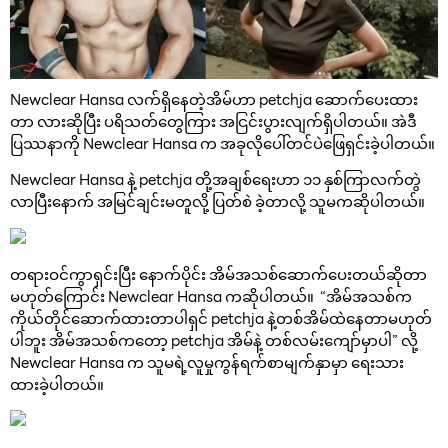
Newclear Hansa လက်ရှိနေတဲ့အိမ်ဟာ petchja ဆောက်ပေးထား
တာ လားဆိုပြီး ပရိသတ်တွေကြား အငြင်းပွားလျက်ရှိပါတယ်။ အဲဒီ
ပြဿနာကို Newclear Hansa က အခုလိုပေါ်တင်ပဲဖြေရှင်းခဲ့ပါတယ်။
Newclear Hansa နဲ့ petchja တို့အချစ်ရေးဟာ ၁၁ နှစ်ကြာလက်တွဲ
လာပြီးနောက် အမြင်ချင်းမတူလို့ ပြတ်စဲ ခဲ့တာလို့ သူမကဆိုပါတယ်။
တရားဝင်ကွာရှင်းပြီး နောက်ပိုင်း အိမ်အသစ်ဆောက်ပေးတယ်ဆိုတာ
မဟုတ်ကြောင်း Newclear Hansa ကဆိုပါတယ်။ “အိမ်အသစ်က
ကိုယ်တိုင်ဆောက်ထားတာပါရှင် petchja နဲ့တစ်အိမ်ထဲနေတာမဟုတ်
ပါဘူး အိမ်အသစ်ကတော့ petchja အိမ်နဲ့ တစ်လမ်းကျော်မှာပါ” လို့
Newclear Hansa က သူမရဲ့လူမှုကွန်ရက်စာမျက်နှာမှာ ရေးသား
ထားခဲ့ပါတယ်။