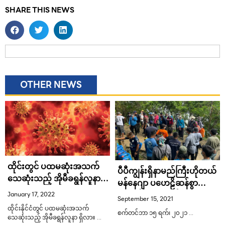
SHARE THIS NEWS
OTHER NEWS
ထိုင်းတွင် ပထမဆုံးအသက်
ပီပီကျွန်းရှိနာမည်ကြီးဟိုတယ်
သေဆုံးသည့် အိုမီခရွန်လူနာ
မန်နေဂျာ ပဟေဠိဆန်စွာ
ရှိလာ
ပျောက်ဆုံး တာဝန်ရှိသူများ
January 17, 2022
September 15, 2021
လိုက်လံရှာဖွေနေ
ထိုင်းနိုင်ငံတွင် ပထမဆုံးအသက်
စက်တင်ဘာ ၁၅ ရက်၊ ၂၀၂၁ …
သေဆုံးသည့် အိုမီခရွန်လူနာ ရှိလာ။ …