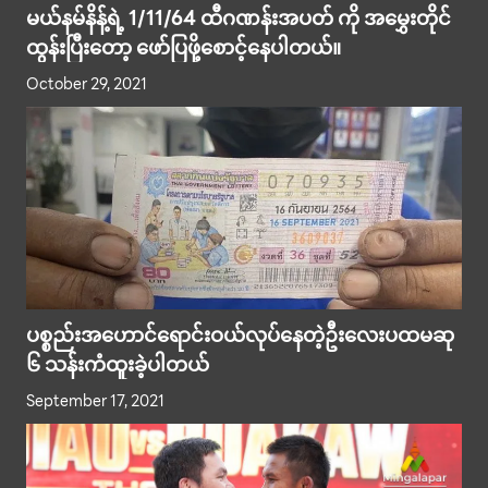
မယ်နမ်နိန့်ရဲ့ 1/11/64 ထီဂဏန်းအပတ် ကို အမွှေးတိုင်
ထွန်းပြီးတော့ ဖော်ပြဖို့စောင့်နေပါတယ်။
October 29, 2021
ပစ္စည်းအဟောင်ရောင်းဝယ်လုပ်နေတဲ့ဦးလေးပထမဆု
၆ သန်းကံထူးခဲ့ပါတယ်
September 17, 2021