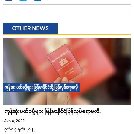
OTHER NEWS
ကုန်ဆုံးပတ်စပို့များ မြန်မာနိုင်ငံပြန်လုပ်စရာမလို!
July 6, 2022
ဇူလိုင် ၇ ရက်၊ ၂၀၂၂ …