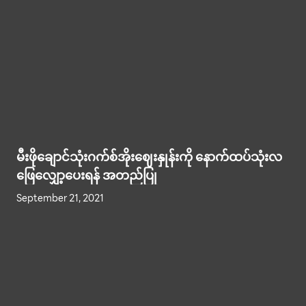
မီးဖိုချောင်သုံးဂက်စ်အိုးဈေးနှုန်းကို နောက်ထပ်သုံးလ
ဖြေလျှော့ပေးရန် အတည်ပြု
September 21, 2021