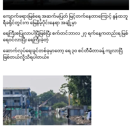
ကျောက်ဖရားမြစ်ရေ အဆက်မပြတ် မြင့်တက်နေတာကြောင့် နွန်ထဘူ
ရီခရိုင်တွင်းက မြေနိမ့်ပိုင်းနေရာ အချို့မှာ
ရေကြီးစပြုလာပါပြီဖြစ်ပြီး စက်တင်ဘာလ ၂၇ ရက်နေ့ကတည်းရ မြစ်
ရေဝင်လာပြီး ရေကြီးခဲ့တဲ့
ဆောက်လုပ်ရေးခွင်တစ်ခုမှာတော့ ရေ ၃၀ စင်တီမီတာခန့် ကျလာပြီ
ဖြစ်တယ်လို့သိရပါတယ်။