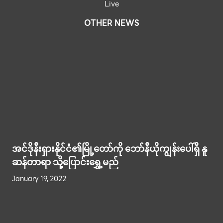
Live
OTHER NEWS
အင်ဒိုနီးရှားနိုင်ငံ၏မြို့တော်ကို ဘော်နီယိုကျွန်းပေါ်ရှိ နူ
ဆန်တာရာ သို့ပြောင်းရွှေ့မည်
January 19, 2022