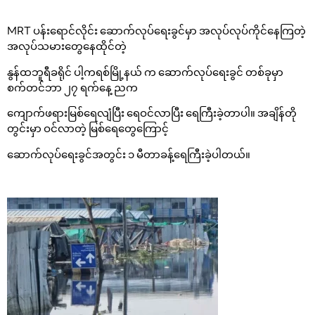
MRT ပန်းရောင်လိုင်း ဆောက်လုပ်ရေးခွင်မှာ အလုပ်လုပ်ကိုင်နေကြတဲ့
အလုပ်သမားတွေနေထိုင်တဲ့
နွန်ထဘူရီခရိုင် ပါ့ကရစ်မြို့နယ် က ဆောက်လုပ်ရေးခွင် တစ်ခုမှာ
စက်တင်ဘာ ၂၇ ရက်နေ့ ညက
ကျောက်ဖရားမြစ်ရေလျံပြီး ရေဝင်လာပြီး ရေကြီးခဲ့တာပါ။ အချိန်တို
တွင်းမှာ ဝင်လာတဲ့ မြစ်ရေတွေကြောင့်
ဆောက်လုပ်ရေးခွင်အတွင်း ၁ မီတာခန့်ရေကြီးခဲ့ပါတယ်။