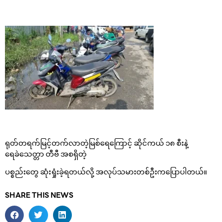
ရုတ်တရက်မြင့်တက်လာတဲ့မြစ်ရေကြောင့် ဆိုင်ကယ် ၁၈ စီးနဲ့
ရေခဲသေတ္တာ တီဗီ အစရှိတဲ့
ပစ္စည်းတွေ ဆုံးရှုံးခဲ့ရတယ်လို့ အလုပ်သမားတစ်ဦးကပြောပါတယ်။
SHARE THIS NEWS