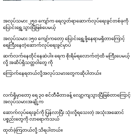
အလုပ်သမား ၂၅၀ ကျော်က ရေလွတ်ရာဆောက်လုပ်ရေးခွင်တစ်ခုကို
ပြောင်းရွှေ့သွားပြီဖြစ်ပေမယ့်
အလုပ်သမား ၁၅၀ ကျော်ကတော့ ပြောင်းရွှေ့ဖို့နေရာမရှိတာကြောင့်
ရေကြီးနေတဲ့ဆောက်လုပ်ရေးခွင်မှာပဲ
ဆက်လက်နေထိုင်နေဆဲပါ။ ရေက စိုးရိမ်ရလောက်တဲ့ထိ မကြီးပေမယ့်
လို့ အဆိပ်ရှိသတ္တဝါတွေ ကို
ကြောက်နေရတယ်လို့အလုပ်သမားတွေကဆိုပါတယ်။
လက်ရှိမှာတော့ ရေ ၃၀ စင်တီမီတာခန့် လျော့ကျသွားပြီဖြစ်တာကြောင့်
အလုပ်သမားအချို့က
ဆောက်လုပ်ရေးခွင်ကို ပြန်လာပြီး သုံးလို့ရသေးတဲ့ အသုံးအဆောင်
ပစ္စည်းတွေကို လာရောက်သယ်
ထုတ်ခဲ့ကြတယ်လို့ သိရပါတယ်။