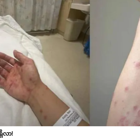
ှိလာ!