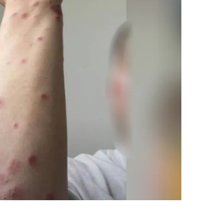
လက်နက်ကြ