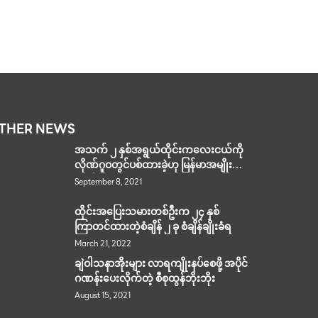
THER NEWS
အသက် ၂ နှစ်အရွယ်ထိုင်းကလေးငယ်ကို
လိုဏ်ဂူဝတွင်ပစ်ထားခဲ့ဟု မြန်မာအမျိုးသား
ထွက်ဆို
September 8, 2021
ထိုင်းအပြေးသမားတစ်ဦးက ၂၄ နှစ်
ကြာတင်ထားတဲ့စံချိန် ၂ ခု စံချိန်ချိုးခံရ
March 21, 2022
ချဲဝါသနာအိုးများ လာရကျိုးနပ်စေဖို့ အပိုင်
ဂဏန်းပေးလိုက်တဲ့ စီစုထွန်ဘိုးဘိုး
August 15, 2021