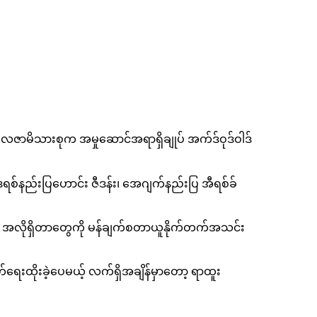
င် ဂလေဇာမိသားစုက အမှုဆောင်အရာရှိချုပ် အက်ဒ်ဝုဒ်ဝါဒ်
်နည်းပြဟောင်း ဇီဒန်း၊ အေဂျက်နည်းပြ အီရစ်ခ်
 အလိုရှိတာတွေကို မန်ချက်စတာယူနိုက်တက်အသင်း
်ရေးထိုးခဲ့ပေမယ့် လက်ရှိအချိန်မှာတော့ ရာထူး