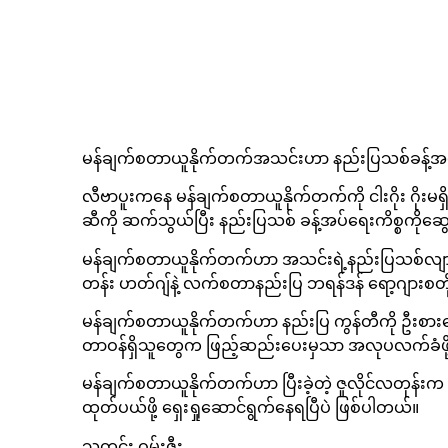
မန်ချက်စတာယူနိုက်တက်အသင်းဟာ နည်းပြသစ်ခန့်အပ်
လီဗာပူးကနေ မန်ချက်စတာယူနိုက်တက်ကို ငါးဂိုး ဂိုးမရှိ
ဆီကို ဆက်သွယ်ပြီး နည်းပြသစ် ခန့်အပ်ရေးကိစ္စကိုဆ
မန်ချက်စတာယူနိုက်တက်ဟာ အသင်းရဲ့နည်းပြသစ်လျာထာ
တန်း ဟတ်ဂျ်နဲ့ လက်စတာနည်းပြ ဘရန်ဒန် ရော့ဂျားစတ
မန်ချက်စတာယူနိုက်တက်ဟာ နည်းပြ ကွန်တီကို ဦးစာ
တာဝန်ရှိသူတွေက ဖြည့်ဆည်းပေးမှသာ အလုပလက်ခံဖို့
မန်ချက်စတာယူနိုက်တက်ဟာ ပြီးခဲ့တဲ့ ဇူလိုင်လတုန်းက 
ထုတ်ပယ်ဖို့ ရှေးရှုဆောင်ရွက်နေရပြီပဲ ဖြစ်ပါတယ်။
သတင်း ဝမ်းဇီး