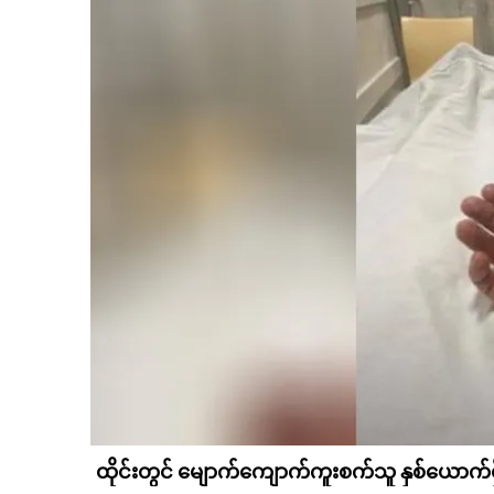
ထိုင်းတွင် မျောက်ကျောက်ကူးစက်သူ နှစ်ယောက်ရ