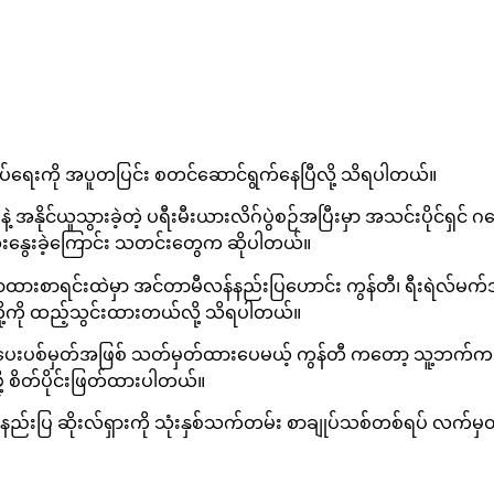
ရေးကို အပူတပြင်း စတင်ဆောင်ရွက်နေပြီလို့ သိရပါတယ်။
နဲ့ အနိုင်ယူသွားခဲ့တဲ့ ပရီးမီးယားလိဂ်ပွဲစဉ်အပြီးမှာ အသင်းပိုင်ရှ
ွေးနွေးခဲ့ကြောင်း သတင်းတွေက ဆိုပါတယ်။
းစာရင်းထဲမှာ အင်တာမီလန်နည်းပြဟောင်း ကွန်တီ၊ ရီးရဲလ်မက်ဒရစ
ို့ကို ထည့်သွင်းထားတယ်လို့ သိရပါတယ်။
းပေးပစ်မှတ်အဖြစ် သတ်မှတ်ထားပေမယ့် ကွန်တီ ကတော့ သူ့ဘက်က
 စိတ်ပိုင်းဖြတ်ထားပါတယ်။
နည်းပြ ဆိုးလ်ရှားကို သုံးနှစ်သက်တမ်း စာချုပ်သစ်တစ်ရပ် လက်မှတ