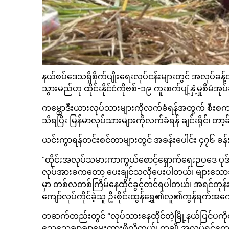
နယ်စပ်ဒေသရှိစိုက်ပျိုးရေးလုပ်ငန်းများတွင် အလုပ်ခန့်
သွားမည်ဟု ထိုင်းနိုင်ငံကိုဗစ်-၁၉ ကူးစက်ပျံ့နှံ့မှုစီ
ကမ္ဘောဒီးယားလုပ်သားများကိုလက်ခံရန်အတွက် စီးစကက်
သိရပြီး မြန်မာလုပ်သားများကိုလက်ခံရန် ချင်းရိုင်၊ တာ
ယင်းကွာရန်တင်းစင်တာများတွင် အခန်းပေါင်း ၄၇၆ ခန်
“ထိုင်းအလုပ်သမားကာကွယ်စောင့်ရှောက်ရေးဉပဒေ ပုဒ်
လုပ်အားခကတော့ ပေးချင်သလိုပေးပါတယ်၊ များသောအားဖ
မှာ တစ်လတစ်ကြိမ်နေထိုင်ခွင့်တင်ရပါတယ်၊ အရင်တုန်
ကျော်လုပ်ကိုင်ခဲ့သူ ဦးစိုင်းထွန်ရွှေ၏လူ၏ကွန်ရက်အ
တဆက်တည်းတွင် “လုပ်သားနေထိုင်တဲ့မြို့နယ်ပြင်ပကိုထွက
သေသေချာချာမေးထားဖို့လိုတယ်၊ တချို့အလုပ်ရှင်တ