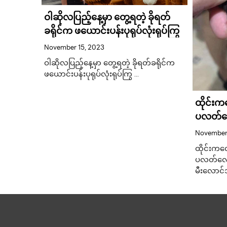
တင်ပြီး
ရီးစဉ်
ဝါဆိုလပြည့်နေ့မှာ တွေ့ရတဲ့ ခိုရတ်
ခရိုင်က ဖယောင်းပန်းပုရုပ်လုံးရုပ်ကြွ
November 15, 2023
င်ရေး
ြည်ပြည်
ဝါဆိုလပြည့်နေ့မှာ တွေ့ရတဲ့ ခိုရတ်ခရိုင်က
ဖယောင်းပန်းပုရုပ်လုံးရုပ်ကြွ …
ထိုင်း
ပလတ်လေ
စလုံးမီ
November 
ထိုင်းက
ပလတ်လောင
မီးလောင်