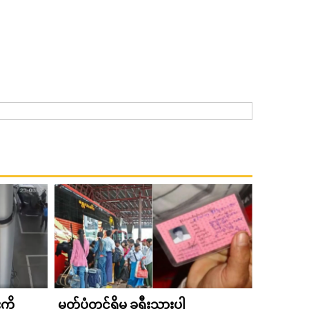
ကို
မှတ်ပုံတင်ရှိမှ ခရီးသွားပါ
၂၀၂၁ ခုနှ