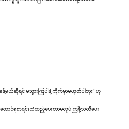
်မယ်ဆိုရင် မသွားကြပါနဲ့ ကိုက်မှာမဟုတ်ပါဘူး” ဟု
့အိမ်ထောင်စုစာရင်းထဲထည့်ပေးတာမလုပ်ကြဖို့သတိပေး