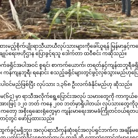
ထားမည့်စိုက်ပျိုးရာသီယာယီလုပ်သားများကိုခေါ်ယူရန် မြန်မာနှင့်ကမ
မံအုပ်ချုပ်ရေးဗဟိုဌာန ပြောခွင့်ရသူ ဒေါက်တာ ထဝီစင်း ကဆိုသည်။
ခရိုင်အပါအဝင် စူရင်၊ စာကက်ယောက်၊ တရတ်နှင့်ကျန်ထဘူရီခရိုင်
့ခ်၊ ကန်ကျနဘူရီ၊ ရနောင်း စသည့်ခရိုင်များတွင်ဖွင့်လှစ်သွားမည်ဟု
းပါဝင်မည်ဖြစ်ပြီး လုပ်သား ၁,၃၆၈ ဦးလက်ခံနိုင်မည်ဟု ဆိုသည်။
မ(၆၄) မှာ ရာသီအလိုက်ရွေ့ပြောင်းအလုပ် သမားတွေကို ကာကွယ်စေ
ြင့် ၁၂၀ ဘတ် ကနေ ၂၀၀ ဘတ်မှာရှိပါတယ်၊ လုပ်သားတွေကို၃ လလုပ်က
းကတော့ အစိုးရဆေးရုံတွေမှာ ကျန်းမာရေးအာမခံကြိုတင်ဝယ်ရတယ်” 
ကောင့်တွင် ဖော်ပြထားသည်။
်ခွင့်မရှိဘူး၊ အလုပ်ရာသီကုန်ဆုံးရင်အလုပ်ရှင်ဘက်က အချိန်မရွေးအ
ွေက ပုတ်ပြတ်ခိုင်းစေတတ်တယ်၊ တချို့ဆို တောထဲတောင်ထဲမှာန