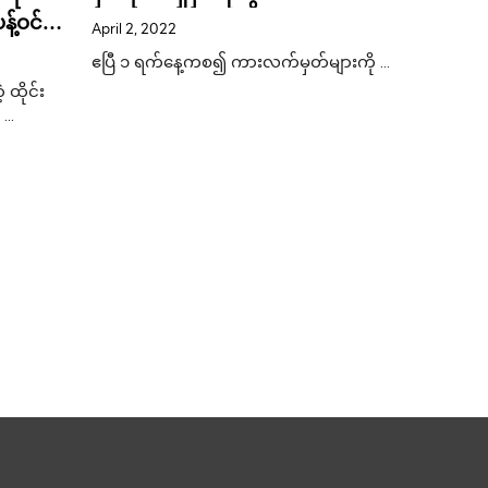
့်ဝင်
ရင်းနှီးမ
April 2, 2022
ထောက်
ရှိခဲ့ပြ
February 1
ဧပြီ ၁ ရက်နေ့ကစ၍ ကားလက်မှတ်များကို …
ထောင်ကျေ
 ထိုင်း
ပြီးခဲ့သည့်
စီးပွားရေး
် …
ရင်းနှီးမြှုပ်န