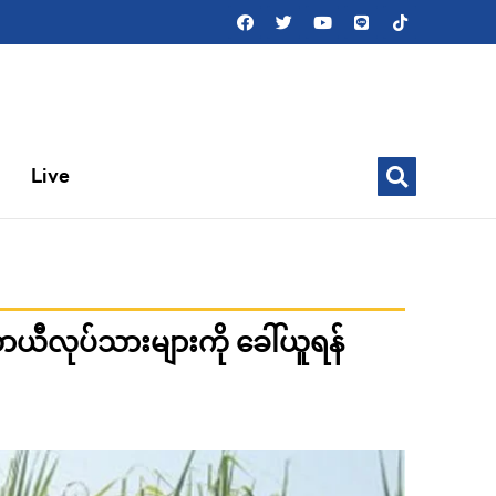
Live
ယာယီလုပ်သားများကို ခေါ်ယူရန်