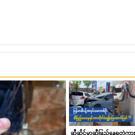
ဆီဆိုင်မှာဆီဖြည့်နေရတဲ့ကား