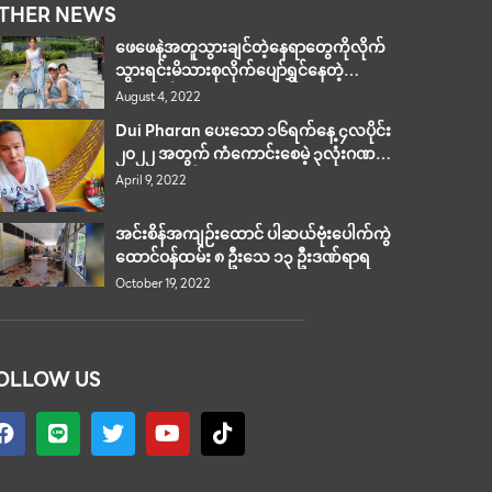
THER NEWS
ဖေဖေနဲ့အတူသွားချင်တဲ့နေရာတွေကိုလိုက်
သွားရင်းမိသားစုလိုက်ပျော်ရွှင်နေတဲ့
ရုပ်ရှင်မင်းသမီး” Kubgib “
August 4, 2022
Dui Pharan ပေးသော ၁၆ရက်နေ့ ၄လပိုင်း
၂၀၂၂ အတွက် ကံကောင်းစေမဲ့ ၃လုံးဂဏန်း
နဲ့ ၂လုံးဂဏန်း
April 9, 2022
အင်းစိန်အကျဉ်းထောင် ပါဆယ်ဗုံးပေါက်ကွဲ
ထောင်ဝန်ထမ်း ၈ ဦးသေ ၁၃ ဦးဒဏ်ရာရ
October 19, 2022
OLLOW US