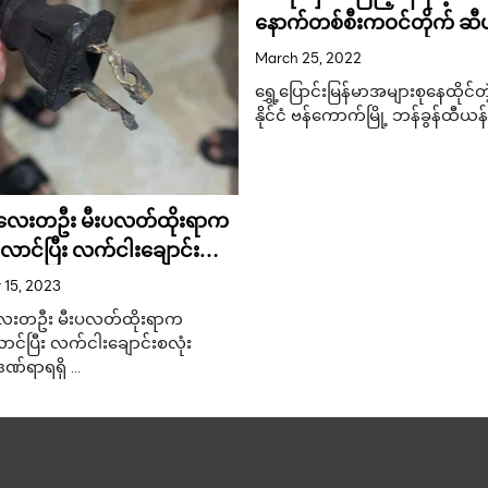
နောက်တစ်စီးကဝင်တိုက် ဆီပန
ထမ်းအမျိုးသမီးတစ်ဦးခြေ
March 25, 2022
ပြတ် !!!
ရွှေ့ပြောင်းမြန်မာအများစုနေထိုင်တဲ့
နိုင်ငံ ဗန်ကောက်မြို့ ဘန်ခွန်ထီယန
ကလေးတဦး မီးပလတ်ထိုးရာက
ာင်ပြီး လက်ငါးချောင်း
းလောင်ဒဏ်ရာရရှိ
15, 2023
လေးတဦး မီးပလတ်ထိုးရာက
်ပြီး လက်ငါးချောင်းစလုံး
ဒဏ်ရာရရှိ …