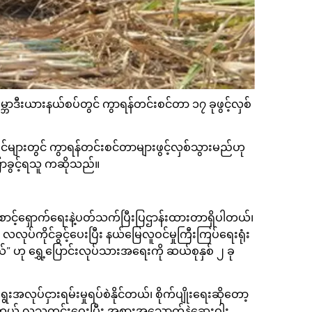
္ဘောဒီးယားနယ်စပ်တွင် ကွာရန်တင်းစင်တာ ၁၇ ခုဖွင့်လှစ်
များတွင် ကွာရန်တင်းစင်တာများဖွင့်လှစ်သွားမည်ဟု
ပြောခွင့်ရသူ ကဆိုသည်။
ာင့်ရှောက်ရေးနဲ့ပတ်သက်ပြီးပြဌာန်းထားတာရှိပါတယ်၊
ိုင်ခွင့်ပေးပြီး နယ်မြေလူဝင်မှုကြီးကြပ်ရေးရုံး
ဟု ရွှေ့ပြောင်းလုပ်သားအရေးကို ဆယ်စုနှစ် ၂ ခု
လုပ်ငှားရမ်းမှုရပ်စဲနိုင်တယ်၊ စိုက်ပျိုးရေးဆိုတော့
ေရတယ် လူသူကင်းဝေးပြီး အစားအသောက်နဲ့ဆေးဝါး