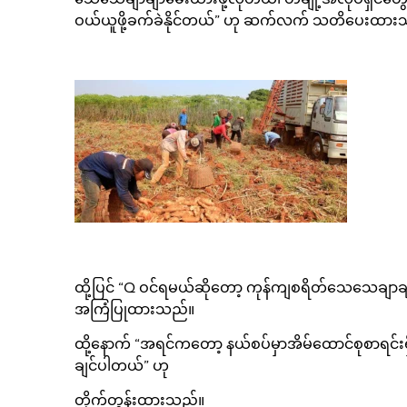
ဝယ်ယူဖို့ခက်ခဲနိုင်တယ်” ဟု ဆက်လက် သတိပေးထား
ထို့ပြင် “Q ဝင်ရမယ်ဆိုတော့ ကုန်ကျစရိတ်သေသေချာချ
အကြံပြုထားသည်။
ထို့နောက် “အရင်ကတော့ နယ်စပ်မှာအိမ်ထောင်စုစာရင်းရ
ချင်ပါတယ်” ဟု
တိုက်တွန်းထားသည်။