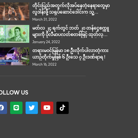
တိုင်းပြည်အတွက်လိုအပ်နေတဲ့နေရာတွေမှာ
လှုဒါန်းဖို့ သရုပ်ဆောင်ဒေါင်းက သူ့
အနုပညာလက်ရာတွေကို ရောင်းချတဲ့
March 31, 2022
အစီအစဉ်ပြုလုပ်
မတ်လ ၂၄ ရက်တွင် ဘတ် ၂၀ တန်ငွေစက္ကူ
များကို ပိုလီမာပလတ်စတစ်ဖြင့် ထုတ်လုပ်
တော့မည်ဟု ထိုင်းဗဟိုဘဏ် ထုတ်ပြန်
January 24, 2022
တရားမဝင်မြန်မာ ၁၈ ဦးလိုက်ပါလာတဲ့ကား
ယာဉ်တိုက်မှုဖြစ် ၆ ဦးသေ ၇ ဦးဒဏ်ရာရ !
March 16, 2022
OLLOW US