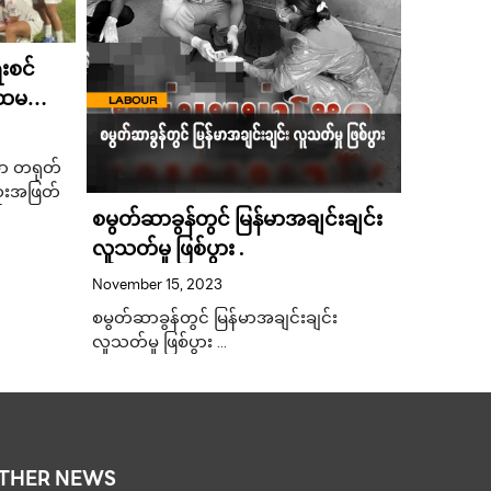
းစင်
တောင်အမ
ထမဆုံး
ဂိုးအမျ
လီယွန်န
September 
ှာ တရုတ်
တောင်အမေရ
ံးအဖြတ်
အများဆုံ
စမွတ်ဆာခွန်တွင် မြန်မာအချင်းချင်း
နယ်မက်ဆီ 
လူသတ်မှု ဖြစ်ပွား .
November 15, 2023
စမွတ်ဆာခွန်တွင် မြန်မာအချင်းချင်း
လူသတ်မှု ဖြစ်ပွား …
THER NEWS