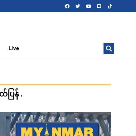
Live
်ပြန် .