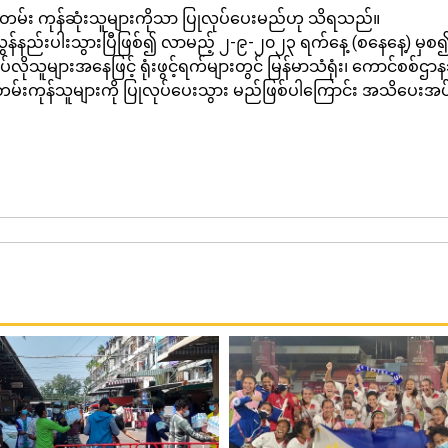
တမ်း ကုန်ဆုံးသူများကိုသာ ပြုလုပ်ပေးမည်ဟု သိရသည်။
်းပါးသွားပြီဖြစ်၍ လာမည့် ၂-၉-၂၀၂၃ ရက်နေ့ (စနေနေ့) မှစ၍ ရက်ချ
်လိုသူများအနေဖြင့် ရုံးဖွင့်ရက်များတွင် မြန်မာသံရုံး၊ ကောင်စစ်ဌ
က်တမ်းကုန်သူများကို ပြုလုပ်ပေးသွား မည်ဖြစ်ပါကြောင်း အသိပ