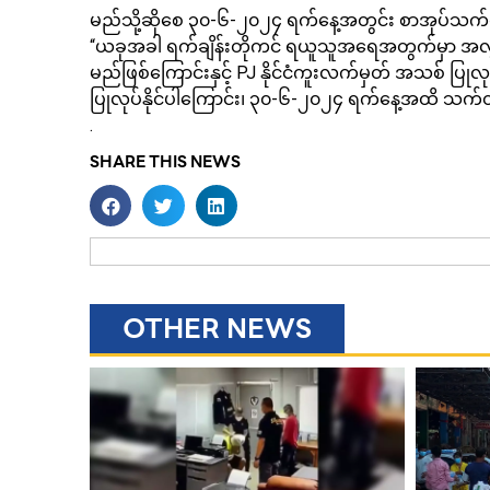
မည်သို့ဆိုစေ ၃၀-၆-၂၀၂၄ ရက်နေ့အတွင်း စာအုပ်သက်
“ယခုအခါ ရက်ချိန်းတိုကင် ရယူသူအရေအတွက်မှာ အလွန်နည
မည်ဖြစ်ကြောင်းနှင့် PJ နိုင်ငံကူးလက်မှတ် အသစ် ပြုလုပ
ပြုလုပ်နိုင်ပါကြောင်း၊ ၃၀-၆-၂၀၂၄ ရက်နေ့အထိ သ
.
SHARE THIS NEWS
OTHER NEWS