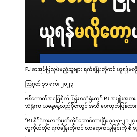
PJ စာအုပ်ပြလုပ်မည့်သူများ ရက်ချိန်းတိုကင် ယူရန်မလို
.
ဩဂုတ် ၃၁ ရက်၊ ၂၀၂၃
.
ဗန်ကောက်အခြေစိုက် မြန်မာသံရုံးတွင် PJ အမျိုးအစား န
သံရုံးက ယနေ့နေ့လည်ပိုင်းတွင် အသိ ပေးထုတ်ပြန်ထ
.
“PJ နိုင်ငံကူးလက်မှတ်ကိုင်ဆောင်ထားပြီး ၃၁-၃-၂၀
လူကိုယ်တိုင် ရက်ချိန်းတိုကင် လာရောက်ယူခြင်းကို စီ
.