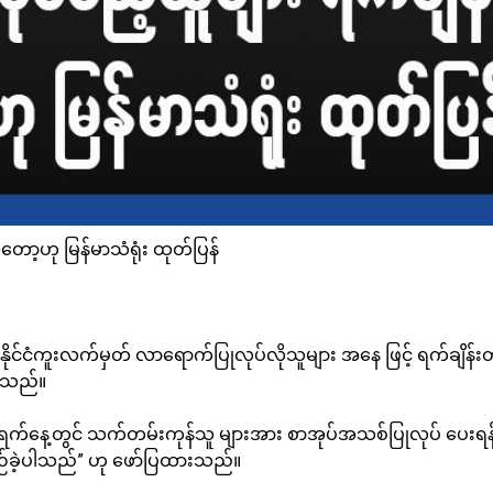
တော့ဟု မြန်မာသံရုံး ထုတ်ပြန်
ိုင်ငံကူးလက်မှတ် လာရောက်ပြုလုပ်လိုသူများ အနေ ဖြင့် ရက်ချိန်းတိ
ားသည်။
၂၄ ရက်နေ့တွင် သက်တမ်းကုန်သူ များအား စာအုပ်အသစ်ပြုလုပ် ပေး
 စဉ်ခဲ့ပါသည်” ဟု ဖော်ပြထားသည်။