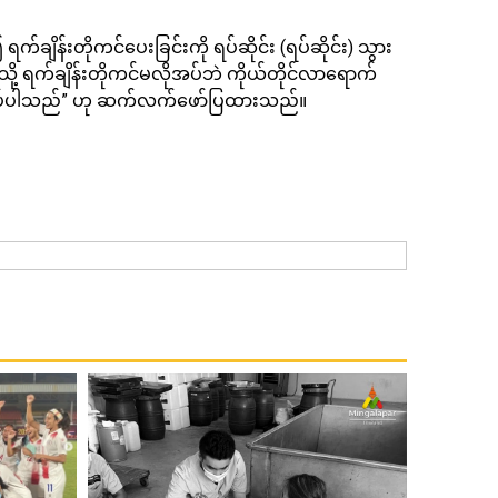
ိန်းတိုကင်ပေးခြင်းကို ရပ်ဆိုင်း (ရပ်ဆိုင်း) သွား
ာနသို့ ရက်ချိန်းတိုကင်မလိုအပ်ဘဲ ကိုယ်တိုင်လာရောက်
ေးအပ်ပါသည်” ဟု ဆက်လက်ဖော်ပြထားသည်။