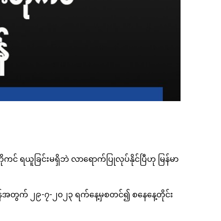
ုကင် ရယူခြင်းမရှိဘဲ လာရောက်ပြုလုပ်နိုင်ပြီဟု မြန်မာ
ရန်အတွက် ၂၉-၇-၂၀၂၃ ရက်နေ့မှစတင်၍ စနေနေ့တိုင်း