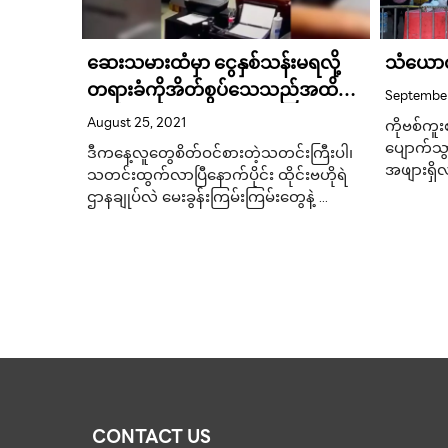
 အတွက်
ဆေးသမားထံမှာ ငွေနှစ်သန်းမရလို့
သံယောဇဥ
ပါတ်
တရားခံကိုအိတ်စွပ်သေသည်အထိ
September
နှိပ်စက်တဲ့ထိုင်းရဲမှူးတစ်ဦး
August 25, 2021
ကိုဗစ်ကူး
ပျောက်သ
ဒီကနေ့လူတွေစိတ်ဝင်စားတဲ့သတင်းကြီးပါ၊
အဖျားရှိလ
သတင်းထွက်လာပြီနောက်ပိုင်း ထိုင်းဗဟိုရဲ
ဌာနချုပ်လဲ မေးခွန်းကြမ်းကြမ်းတွေနဲ့ …
CONTACT US