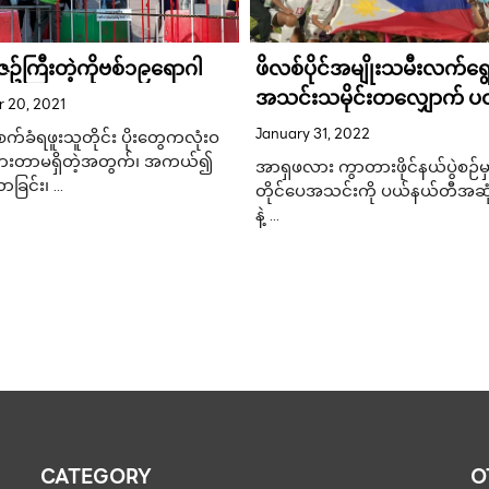
်ကြီးတဲ့ကိုဗစ်၁၉ရောဂါ
ဖိလစ်ပိုင်အမျိုးသမီးလက်ရွေ
အသင်းသမိုင်းတလျှောက် ပ
 20, 2021
အကြိမ် ကမ္ဘာ့ဖလားခြေစစ်ပွဲ
January 31, 2022
စက်ခံရဖူးသူတိုင်း ပိုးတွေကလုံးဝ
အောင်မြင်
ွားတာမရှိတဲ့အတွက်၊ အကယ်၍
အာရှဖလား ကွာတားဖိုင်နယ်ပွဲစဉ်မ
ာခြင်း၊ …
တိုင်ပေအသင်းကို ပယ်နယ်တီအဆု
နဲ့ …
CATEGORY
O