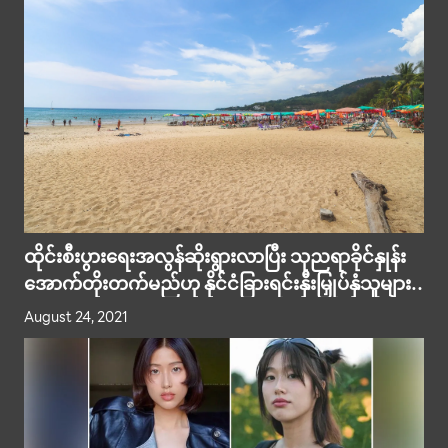
ထိုင်းစီးပွားရေးအလွန်ဆိုးရွားလာပြီး သုညရာခိုင်နှုန်း
အောက်တိုးတက်မည်ဟု နိုင်ငံခြားရင်းနှီးမြှုပ်နှံသူများ
သုံးသပ်
August 24, 2021