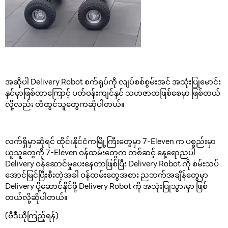
အဆိုပါ Delivery Robot စက်ရုပ်ကို လျပ်စစ်စွမ်းအင် အသုံးပြုမောင်း
နှင်မှာဖြစ်တာကြောင့် ပတ်ဝန်းကျင်နှင် သဟဇာတဖြစ်စေမှာ ဖြစ်တယ်
လို့လည်း တီထွင်သူတွေကဆိုပါတယ်။
လက်ရှိမှာဆိုရင် ထိုင်းနိုင်ငံကမြို့ကြီးတွေမှာ 7-Eleven က ပစ္စည်းမှာ
ယူသူတွေကို 7-Eleven ဝန်ထမ်းတွေက တစ်ဆင့် နေ့ရောညပါ
Delivery ဝန်ဆောင်မှုပေးနေတာဖြစ်ပြီး Delivery Robot ကို စမ်းသပ်
အောင်မြင်ပြီးစီးတဲ့အခါ ဝန်ထမ်းတွေအစား ညဘက်အချိန်တွေမှာ
Delivery ပို့ဆောင်နိုင်ဖို့ Delivery Robot ကို အသုံးပြုသွားမှာ ဖြစ်
တယ်လို့ဆိုပါတယ်။
(ဗီဒီယိုကြည့်ရန်)