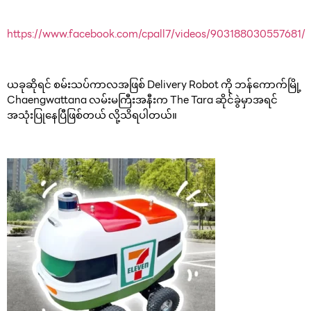
https://www.facebook.com/cpall7/videos/903188030557681/
ယခုဆိုရင် စမ်းသပ်ကာလအဖြစ် Delivery Robot ကို ဘန်ကောက်မြို့
Chaengwattana လမ်းမကြီးအနီးက The Tara ဆိုင်ခွဲမှာအရင်
အသုံးပြုနေပြီဖြစ်တယ် လို့သိရပါတယ်။