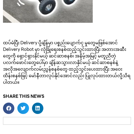
ထပ်မံပြီး Delivery ပို့ချိန်မှာ ပစ္စည်းပျောက်ငှ မှုတွေမဖြစ်အောင်
Delivery Robot မှာ လုံခြုံရေးစနစ်ထည့်သွင်းထားပြီး အတားအဆီး
တွေကို ရှောင်ရှားနိုင်မယ့် ဆင်ဆာစနစ်၊ အနိမ့်အမြင့် မတူညီတဲ့
ပလက်ဖောင်းတွေပေါ်မှာ ချိန်ဆသွားလာနိုင်မယ့် ဆင်ဆာစနစ်နဲ့
အလိုအလျောက်လမ်းညွှန်စနစ်တွေ ထည့်သွင်းပေးထားပြီး အဝေး
ထိန်းစနစ်ဖြင့် မော်နီတာလုပ်နိုင်အောင်လည်း ပြုလုပ်ထားတယ်လို့သိရ
ပါတယ်။
SHARE THIS NEWS