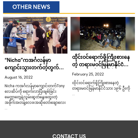
OTHER NEWS
ထိုင်း၀င်ရောက်ဖို့ကြိုးစားနေ
“Nicha”ကအင်္ဂလန်မှာ
တဲ့ တရားမ၀င်မြန်မာနိုင်ငံသား
ကျောင်းသွားတက်တဲ့တွက်
၁၉၆ ဦး ဖမ််းဆီးခြင်းခံရ
ဝေးကွာခွဲခွာနေရလို့နွေးစွာ
February 25, 2022
August 16, 2022
ထွေးပွေ့နှုတ်ဆတ်နေတဲ့
ထိုင်း၀င်ရောက်ဖို့ကြိုးစားနေတဲ့
Nicha ကအင်္ဂလန်မှာကျောင်းတက်Tony
Tono
တရားမ၀င်မြန်မာနိုင်ငံသား ၁၉၆ ဦးကို
လေဆိပ်ကို ရောက်လာပြီးချစ်ခြင်း
…
မေတ္တာတွေနဲ့လွမ်းဆွတ်နွေးထွေးတဲ့
အခိုက်အတန့်လေး။အဆိုတော်ချောလေး
…
CONTACT US