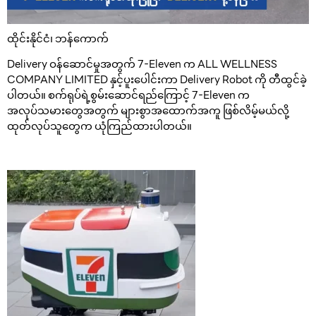
ထိုင်းနိုင်ငံ၊ ဘန်ကောက်
Delivery ဝန်ဆောင်မှုအတွက် 7-Eleven က ALL WELLNESS
COMPANY LIMITED နှင့်ပူးပေါင်းကာ Delivery Robot ကို တီထွင်ခဲ့
ပါတယ်။ စက်ရုပ်ရဲ့စွမ်းဆောင်ရည်ကြောင့် 7-Eleven က
အလုပ်သမားတွေအတွက် များစွာအထောက်အကူ ဖြစ်လိမ့်မယ်လို့
ထုတ်လုပ်သူတွေက ယုံကြည်ထားပါတယ်။