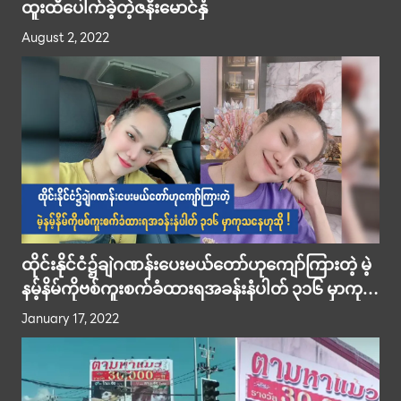
ထူးထီပေါက်ခဲ့တဲ့ဇနီးမောင်နှံ
August 2, 2022
ထိုင်းနိုင်ငံ၌ချဲဂဏန်းပေးမယ်တော်ဟုကျော်ကြားတဲ့ မဲ့
နမ့်နိမ်ကိုဗစ်ကူးစက်ခံထားရအခန်းနံပါတ် ၃၁၆ မှာကု
သနေဟုဆို !
January 17, 2022