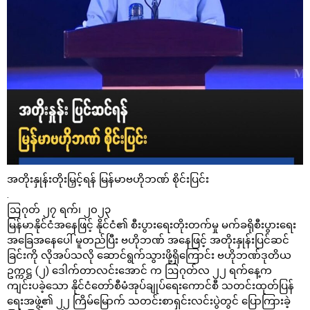
အတိုးနှုန်းတိုးမြှင့်ရန် မြန်မာဗဟိုဘဏ် စိုင်းပြင်း
.
ဩဂုတ် ၂၇ ရက်၊ ၂၀၂၃
မြန်မာနိုင်ငံအနေဖြင့် နိုင်ငံ၏ စီးပွားရေးတိုးတက်မှု မက်ခရိုစီးပွားရေး
အခြေအနေပေါ် မူတည်ပြီး ဗဟိုဘဏ် အနေဖြင့် အတိုးနှုန်းပြင်ဆင်
ခြင်းကို လိုအပ်သလို ဆောင်ရွက်သွားဖို့ရှိကြောင်း ဗဟိုဘဏ်ဒုတိယ
ဥက္ကဋ္ဌ (၂) ဒေါက်တာလင်းအောင် က ဩဂုတ်လ ၂၂ ရက်နေ့က
ကျင်းပခဲ့သော နိုင်ငံတော်စီမံအုပ်ချုပ်ရေးကောင်စီ သတင်းထုတ်ပြန်
ရေးအဖွဲ့၏ ၂၂ ကြိမ်မြောက် သတင်းစာရှင်းလင်းပွဲတွင် ပြောကြားခဲ့