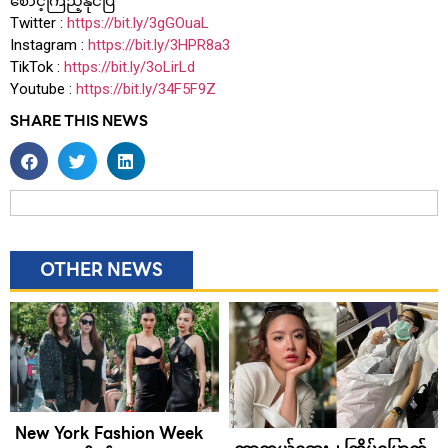
စောင့်ကြည့်နိုင်ပြီ
Twitter :
https://bit.ly/3gGOuaL
Instagram :
https://bit.ly/3HPR8a3
TikTok :
https://bit.ly/3oLirLd
Youtube :
https://bit.ly/34F5F9Z
SHARE THIS NEWS
OTHER NEWS
New York Fashion Week