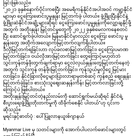
ခြင်းဖြစ်သည်။
“၂၀၂၁ ခုနှစ်နောက်ပိုင်းကစပြီး အမေရိကန်နိုင်ငံအပါအဝင် ကမ္ဘာ့နိုင်ငံ
များမှာ ငွေကြေးဖောင်းပွမှုနှုန်း မြင့်တက်ခဲ့ ပါတယ်။ ဖွံ့ဖြိုးပြီးနိုင်ငံနဲ့
ဖွံ့ဖြိုးဆဲနိုင်ငံအချို့များဆိုရင် ငွေကြေးဖောင်းပွမှုနှုန်းကိုလျှော့ချနိုင်ဖို့
အတွက် အတိုးနှုန်း မြှင့်တင်မှုတွေကို ၂၀၂၂ ခုနှစ်မေလကနေစတင်
ပြီး ဆောင်ရွက်ခဲ့ပါတယ်။ မြန်မာနိုင်ငံမှာလည်း ငွေကြေး ဖောင်းပွ မှု
နှုန်းတွေ အထိုက်အလျောက်မြင့်တက်လျက်ရှိပါတယ်။
ဒီလိုမြင့်တက်ရခြင်းဟာ လုပ်ခလစာမြင့်တက်ခြင်း၊ ငွေကြေးပမာဏ
မြင့်တက်ခြင်း၊ ဝယ်လိုအားမြင့်တက်ခြင်း တွေကြောင့်မဟုတ်ဘဲ
သွင်းကုန်တန်ဖိုးတွက်ချက်ရာမှာ ငွေလဲလှယ်နှုန်းတွေမြင့်တက်နေတဲ့
အတွက် သွင်းကုန် တန်ဖိုးမြင့်တက်ခြင်း၊ ကုန်သွယ်မှုလိုငွေ မြင့်မား
လာခြင်း၊ နိုင်ငံခြားလိုငွေများပြားလာရာမှတစ်ဆင့် ကုန်စည် ဈေးနှုန်း
မြင့်တက်ခဲ့ခြင်း၊ စားသုံးသူဈေးဆနှုန်းကိန်း မြင့်တက်လာခြင်းတို့
ကြောင့်ပဲ ဖြစ်ပါတယ်။
အတိုးနှုန်းမြှင့်တင်တဲ့နည်းလမ်းကို ဆောင်ရွက်မယ်ဆိုရင် နိုင်ငံရဲ့
စီးပွားရေးဖွံ့ဖြိုးတိုးတက်မှုကို ထိခိုက်စေနိုင် ပါတယ်”ဟု ၎င်းက
ဆိုသည်။
မူရင်းနှင့်ဓာတ်ပုံ : ပေါ်ပြူလာနယူးစ်ဂျာနယ်
.
Myanmar Live မှ သတင်းများကို အောက်ပါပလက်ဖောင်းများတွင်