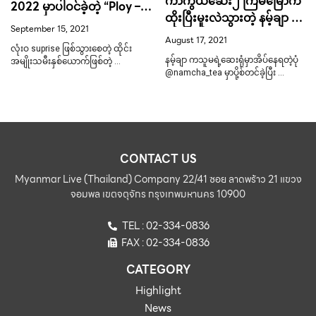
ကာကွယ်ဆေး၂ ကြိမ်မြောက်
2022 မှာပါဝင်ခဲ့တဲ့ “Ploy –
ထိုးပြီးမူးလဲသွားတဲ့ နမ့်ချာ ချီ
Vermicelli”
September 15, 2021
လနပ်
August 17, 2021
လုံးဝ suprise ဖြစ်သွားစေတဲ့ ထိုင်း
နမ့်ချာ ကသူမရဲ့ဆေးရုံမှာအိပ်နေရတဲ့ပုံ
အမျိုးသမီးနှစ်ယောက်ဖြစ်တဲ့ …
@namcha_tea မှာပို့စ်တင်ခဲ့ပြီး …
CONTACT US
Myanmar Live (Thailand) Company 22/41 ซอย ลาดพร้าว 21 แขวง
จอมพล เขตจตุจักร กรุงเทพมหานคร 10900
TEL : 02-334-0836
FAX : 02-334-0836
CATEGORY
Highlight
News