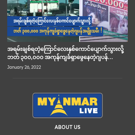
အရမ်းချစ်ရတဲ့ကြောင်လေးနှစ်ကောင်ပျောက်သွားလို့
ဘတ် ၃၀၀,၀၀၀ အကုန်ကျခံရှာဖွေနေတဲ့ဂျပန်
အမျိုးသမီး !
January 26, 2022
ABOUT US